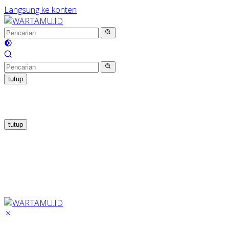
Langsung ke konten
tutup
tutup