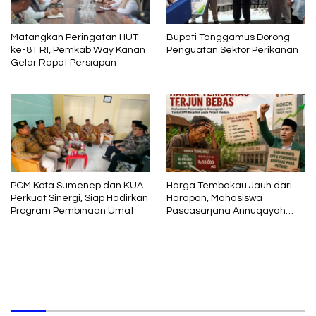
Matangkan Peringatan HUT
Bupati Tanggamus Dorong
ke-81 RI, Pemkab Way Kanan
Penguatan Sektor Perikanan
Gelar Rapat Persiapan
PCM Kota Sumenep dan KUA
Harga Tembakau Jauh dari
Perkuat Sinergi, Siap Hadirkan
Harapan, Mahasiswa
Program Pembinaan Umat
Pascasarjana Annuqayah
Suarakan Aspirasi Petani