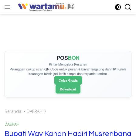
Langsung
ke
konten
POS
BON
Pintar Mengelola Pesanan
Pelanggan cukup
scan QR Code
untuk pesan & bayar langsung dari HP. Kelola
keuangan bisnis jadi lebih simpel dan terpantau online.
Coba Gratis
Download
Beranda
DAERAH
DAERAH
Bupati Way Kanan Hadiri Musrenbang