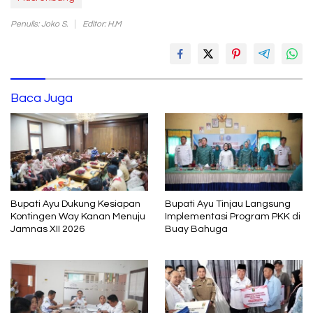
Penulis: Joko S.
Editor: H.M
Baca Juga
Bupati Ayu Dukung Kesiapan
Bupati Ayu Tinjau Langsung
Kontingen Way Kanan Menuju
Implementasi Program PKK di
Jamnas XII 2026
Buay Bahuga