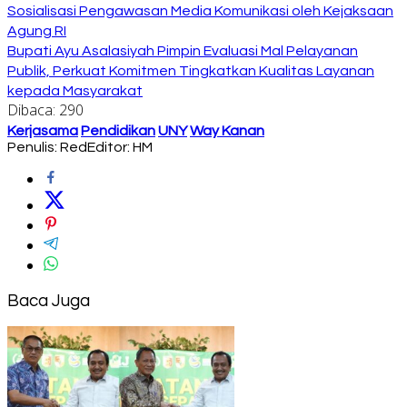
Sosialisasi Pengawasan Media Komunikasi oleh Kejaksaan
Agung RI
Bupati Ayu Asalasiyah Pimpin Evaluasi Mal Pelayanan
Publik, Perkuat Komitmen Tingkatkan Kualitas Layanan
kepada Masyarakat
Dibaca:
290
Kerjasama
Pendidikan
UNY
Way Kanan
Penulis: Red
Editor: HM
Baca Juga