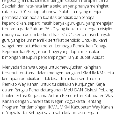
tergolong lambat, ditandai dengan capaian Harapan Lama
Sekolah dan rata-rata lama sekolah yang hanya meningkat
rata-rata 0,01 setiap tahunnya. Salah satu yang menjadi
permasalahan adalah kualitas pendidik dan tenaga
kependidikan, seperti masih banyak guru-guru yang mengajar
terutama pada Satuan PAUD yang tidak linier dengan disiplin
ilmunya dan belum berkualifikasi S1/D4, serta masih banyak
guru yang belum memiliki sertifikat pendidik. Untuk itu kami
sangat membutuhkan peran Lembaga Pendidikan Tenaga
Kependidikan/Perguruan Tinggi yang dapat melakukan
bimbingan ataupun pendampingan”, lanjut Bupati Adipati.
Menyadari bahwa upaya untuk mewujudkan keinginan
tersebut terutama dalam mengembangkan IKM/UMKM serta
kemajuan pendidikan tidak bisa dijalankan sendiri oleh
Pemkab Way Kanan, untuk itu dilakukan Kunjungan Kerja
dalam Rangka Penandatanganan MoU DAN Diskusi Peluang
Implementasi Kerjasama Antara Pemerintah Kabupaten Way
Kanan dengan Universitas Negeri Yogyakarta Tentang
Program Pendampingan IKM/UMKM Kabupaten Way Kanan
di Yogyakarta. Sebagai salah satu kolaborasi dengan