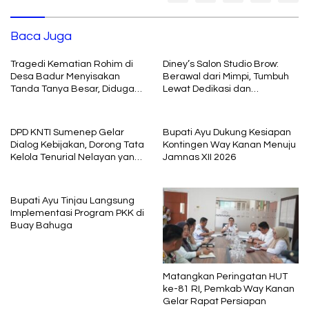
Baca Juga
Tragedi Kematian Rohim di
Diney’s Salon Studio Brow:
Desa Badur Menyisakan
Berawal dari Mimpi, Tumbuh
Tanda Tanya Besar, Diduga
Lewat Dedikasi dan
Sebelum Meninggal Di
Pembelajaran
interogasi Oknum Kadus
DPD KNTI Sumenep Gelar
Bupati Ayu Dukung Kesiapan
Dialog Kebijakan, Dorong Tata
Kontingen Way Kanan Menuju
Kelola Tenurial Nelayan yang
Jamnas XII 2026
Adil dan Berkelanjutan
Bupati Ayu Tinjau Langsung
Implementasi Program PKK di
Buay Bahuga
Matangkan Peringatan HUT
ke-81 RI, Pemkab Way Kanan
Gelar Rapat Persiapan