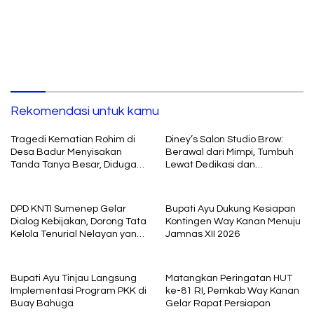
Rekomendasi untuk kamu
Tragedi Kematian Rohim di
Diney’s Salon Studio Brow:
Desa Badur Menyisakan
Berawal dari Mimpi, Tumbuh
Tanda Tanya Besar, Diduga
Lewat Dedikasi dan
Sebelum Meninggal Di
Pembelajaran
interogasi Oknum Kadus
DPD KNTI Sumenep Gelar
Bupati Ayu Dukung Kesiapan
Dialog Kebijakan, Dorong Tata
Kontingen Way Kanan Menuju
Kelola Tenurial Nelayan yang
Jamnas XII 2026
Adil dan Berkelanjutan
Bupati Ayu Tinjau Langsung
Matangkan Peringatan HUT
Implementasi Program PKK di
ke-81 RI, Pemkab Way Kanan
Buay Bahuga
Gelar Rapat Persiapan