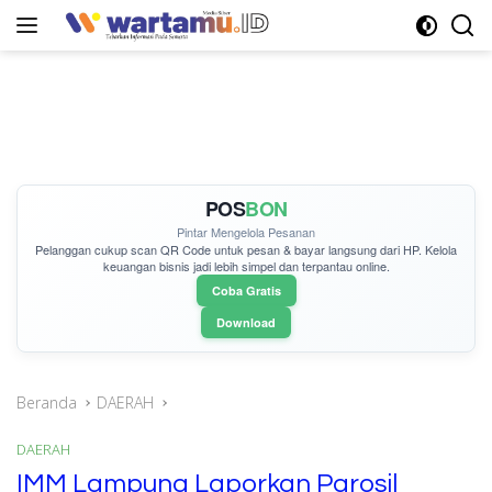
Langsung
ke
konten
POS
BON
Pintar Mengelola Pesanan
Pelanggan cukup
scan QR Code
untuk pesan & bayar langsung dari HP. Kelola
keuangan bisnis jadi lebih simpel dan terpantau online.
Coba Gratis
Download
Beranda
DAERAH
DAERAH
IMM Lampung Laporkan Parosil