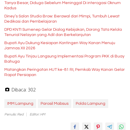
Tanya Besar, Diduga Sebelum Meninggal Di interogasi Oknum
Kadus
Diney’s Salon Studio Brow: Berawal dari Mimpi, Tumbuh Lewat
Dedikasi dan Pembelajaran
DPD KNTI Sumenep Gelar Dialog Kebijakan, Dorong Tata Kelola
Tenurial Nelayan yang Adil dan Berkelanjutan
Bupati Ayu Dukung Kesiapan Kontingen Way Kanan Menuju
Jamnas XII 2026
Bupati Ayu Tinjau Langsung Implementasi Program PKK di Buay
Bahuga
Matangkan Peringatan HUT ke-81 RI, Pemkab Way Kanan Gelar
Rapat Persiapan
Dibaca:
302
IMM Lampung
Parosil Mabsus
Polda Lampung
Penulis: Red
Editor: HM