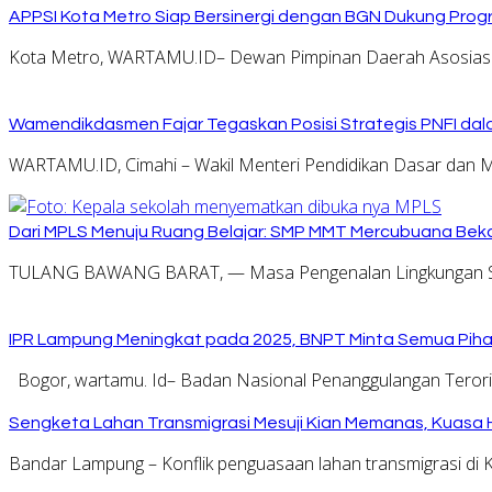
APPSI Kota Metro Siap Bersinergi dengan BGN Dukung Prog
Kota Metro, WARTAMU.ID– Dewan Pimpinan Daerah Asosiasi
Wamendikdasmen Fajar Tegaskan Posisi Strategis PNFI dal
WARTAMU.ID, Cimahi – Wakil Menteri Pendidikan Dasar dan 
Dari MPLS Menuju Ruang Belajar: SMP MMT Mercubuana Bekal
TULANG BAWANG BARAT, — Masa Pengenalan Lingkungan Se
IPR Lampung Meningkat pada 2025, BNPT Minta Semua Pihak
Bogor, wartamu. Id– Badan Nasional Penanggulangan Tero
Sengketa Lahan Transmigrasi Mesuji Kian Memanas, Kuasa
Bandar Lampung – Konflik penguasaan lahan transmigrasi d