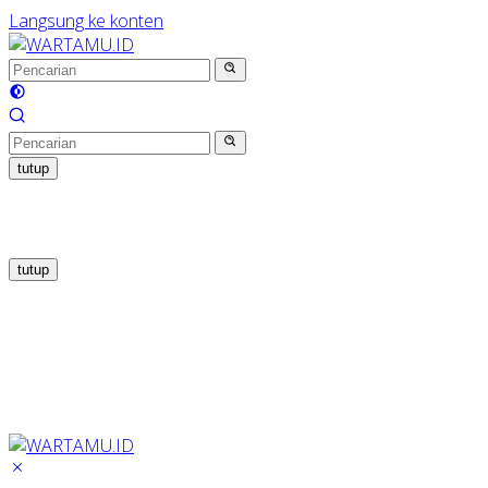
Langsung ke konten
tutup
tutup