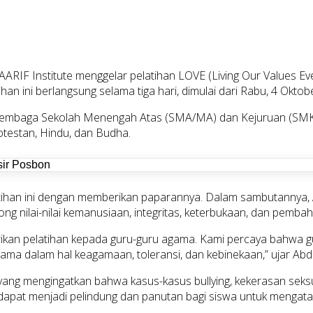
RIF Institute menggelar pelatihan LOVE (Living Our Values Ever
an ini berlangsung selama tiga hari, dimulai dari Rabu, 4 Oktob
i Lembaga Sekolah Menengah Atas (SMA/MA) dan Kejuruan (SMK) d
testan, Hindu, dan Budha.
atihan ini dengan memberikan paparannya. Dalam sambutannya,
g nilai-nilai kemanusiaan, integritas, keterbukaan, dan pemba
erikan pelatihan kepada guru-guru agama. Kami percaya bahwa g
a dalam hal keagamaan, toleransi, dan kebinekaan,” ujar Abd.
yang mengingatkan bahwa kasus-kasus bullying, kekerasan seksu
 dapat menjadi pelindung dan panutan bagi siswa untuk mengatas