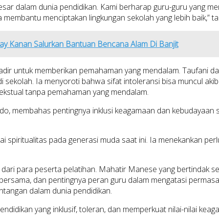
besar dalam dunia pendidikan. Kami berharap guru-guru yang men
ta membantu menciptakan lingkungan sekolah yang lebih baik,” 
 Kanan Salurkan Bantuan Bencana Alam Di Banjit
hadir untuk memberikan pemahaman yang mendalam. Taufani d
kolah. Ia menyoroti bahwa sifat intoleransi bisa muncul akiba
ontekstual tanpa pemahaman yang mendalam.
o, membahas pentingnya inklusi keagamaan dan kebudayaan seb
ai spiritualitas pada generasi muda saat ini. Ia menekankan pe
e dari para peserta pelatihan. Mahatir Manese yang bertinda
 bersama, dan pentingnya peran guru dalam mengatasi permasal
tangan dalam dunia pendidikan.
didikan yang inklusif, toleran, dan memperkuat nilai-nilai ke