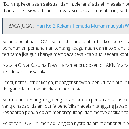
“Bullying, kekerasan seksual, dan intoleransi adalah masalah 
dicintai oleh siswa dalam mengatasi masalah-masalah ini, ser
BACA JUGA :
Hari Ke-2 Kokam, Pemuda Muhammadiyah Way
Selama pelatihan LOVE, sejumlah narasumber berkompeten 
penanaman pemahaman tentang keagamaan dan intoleransi di se
terutama jika guru hanya membaca teks kitab suci secara k
Natalia Olivia Kusuma Dewi Lahamendu, dosen di IAKN Manad
kehidupan masyarakat.
Ikmal, narasumber ketiga, menggarisbawahi penurunan nilai-nil
dengan nilai-nilai kebinekaan Indonesia.
Seminar ini berlangsung dengan lancar dan penuh antusiasm
yang dihadapi dalam dunia pendidikan adalah tanggung jawab
kesadaran penuh dalam menanggulangi dan menyelesaikan tan
Pelatihan LOVE ini menjadi langkah nyata dalam membangun pen