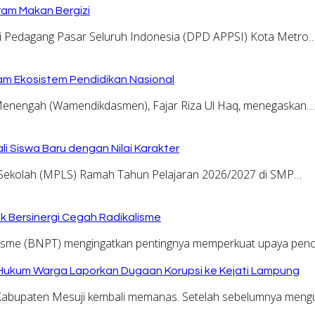
ram Makan Bergizi
 Pedagang Pasar Seluruh Indonesia (DPD APPSI) Kota Metro
am Ekosistem Pendidikan Nasional
Menengah (Wamendikdasmen), Fajar Riza Ul Haq, menegaskan…
i Siswa Baru dengan Nilai Karakter
kolah (MPLS) Ramah Tahun Pelajaran 2026/2027 di SMP…
 Bersinergi Cegah Radikalisme
risme (BNPT) mengingatkan pentingnya memperkuat upaya pe
 Hukum Warga Laporkan Dugaan Korupsi ke Kejati Lampung
i Kabupaten Mesuji kembali memanas. Setelah sebelumnya me