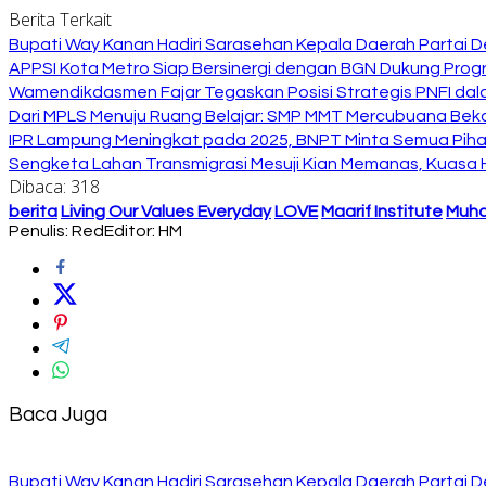
Berita Terkait
Bupati Way Kanan Hadiri Sarasehan Kepala Daerah Partai D
APPSI Kota Metro Siap Bersinergi dengan BGN Dukung Prog
Wamendikdasmen Fajar Tegaskan Posisi Strategis PNFI dal
Dari MPLS Menuju Ruang Belajar: SMP MMT Mercubuana Bekal
IPR Lampung Meningkat pada 2025, BNPT Minta Semua Pihak
Sengketa Lahan Transmigrasi Mesuji Kian Memanas, Kuasa
Dibaca:
318
berita
Living Our Values Everyday
LOVE
Maarif Institute
Muh
Penulis: Red
Editor: HM
Baca Juga
Bupati Way Kanan Hadiri Sarasehan Kepala Daerah Partai D