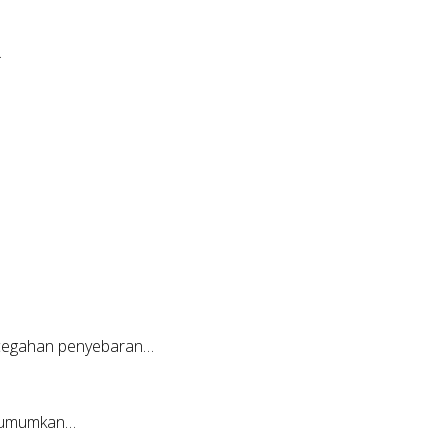
…
ncegahan penyebaran…
ngumumkan…