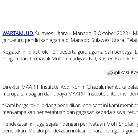
WARTAMU.ID
, Sulawesi Utara – Manado, 5 Oktober 2023 – MAA
guru-guru pendidikan agama di Manado, Sulawesi Utara. Pelatih
Kegiatan ini diikuti oleh 21 peserta guru agama dari berbaga
keagamaan, termasuk Muhammadiyah, NU, Kristen Katolik, Pro
Direktur MAARIF Institute, Abd. Rohim Ghazali, membuka pel
merupakan bagian dari upaya MAARIF Institute untuk mendoron
“Kami bergerak di bidang pendidikan, dan saat ini kami memb
menyampaikan pengetahuan dan gagasan kepada siswa, terutam
Pendekatan ini juga sejalan dengan pernyataan Moh. Shofan, 
pendidikan. Melalui pendekatan inklusif, diharapkan guru-guru