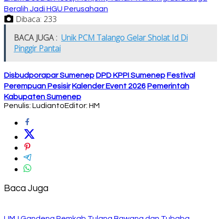
Beralih Jadi HGU Perusahaan
Dibaca:
233
BACA JUGA :
Unik PCM Talango Gelar Sholat Id Di
Pinggir Pantai
Disbudporapar Sumenep
DPD KPPI Sumenep
Festival
Perempuan Pesisir
Kalender Event 2026
Pemerintah
Kabupaten Sumenep
Penulis: Ludianto
Editor: HM
Baca Juga
UMJ Gandeng Pemkab Tulang Bawang dan Tubaba,