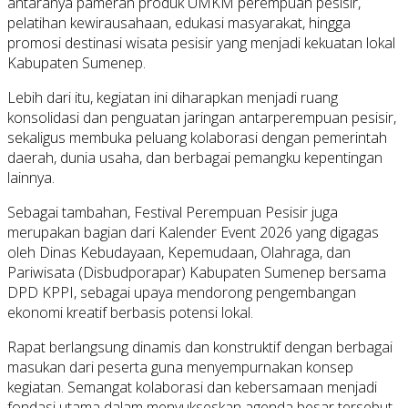
antaranya pameran produk UMKM perempuan pesisir,
pelatihan kewirausahaan, edukasi masyarakat, hingga
promosi destinasi wisata pesisir yang menjadi kekuatan lokal
Kabupaten Sumenep.
Lebih dari itu, kegiatan ini diharapkan menjadi ruang
konsolidasi dan penguatan jaringan antarperempuan pesisir,
sekaligus membuka peluang kolaborasi dengan pemerintah
daerah, dunia usaha, dan berbagai pemangku kepentingan
lainnya.
Sebagai tambahan, Festival Perempuan Pesisir juga
merupakan bagian dari Kalender Event 2026 yang digagas
oleh Dinas Kebudayaan, Kepemudaan, Olahraga, dan
Pariwisata (Disbudporapar) Kabupaten Sumenep bersama
DPD KPPI, sebagai upaya mendorong pengembangan
ekonomi kreatif berbasis potensi lokal.
Rapat berlangsung dinamis dan konstruktif dengan berbagai
masukan dari peserta guna menyempurnakan konsep
kegiatan. Semangat kolaborasi dan kebersamaan menjadi
fondasi utama dalam menyukseskan agenda besar tersebut.