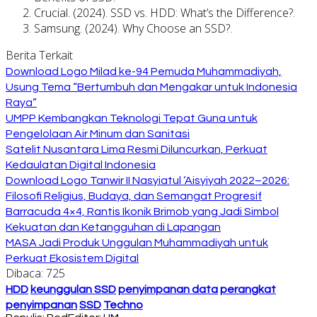
Crucial. (2024).
SSD vs. HDD: What’s the Difference?
.
Samsung. (2024).
Why Choose an SSD?
.
Berita Terkait
Download Logo Milad ke-94 Pemuda Muhammadiyah,
Usung Tema “Bertumbuh dan Mengakar untuk Indonesia
Raya”
UMPP Kembangkan Teknologi Tepat Guna untuk
Pengelolaan Air Minum dan Sanitasi
Satelit Nusantara Lima Resmi Diluncurkan, Perkuat
Kedaulatan Digital Indonesia
Download Logo Tanwir II Nasyiatul ‘Aisyiyah 2022–2026:
Filosofi Religius, Budaya, dan Semangat Progresif
Barracuda 4×4, Rantis Ikonik Brimob yang Jadi Simbol
Kekuatan dan Ketangguhan di Lapangan
MASA Jadi Produk Unggulan Muhammadiyah untuk
Perkuat Ekosistem Digital
Dibaca:
725
HDD
keunggulan SSD
penyimpanan data
perangkat
penyimpanan
SSD
Techno