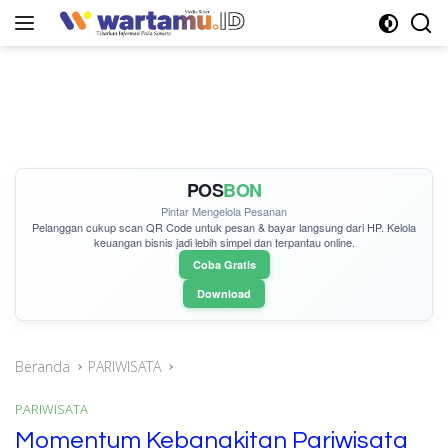
Langsung
ke
konten
POS
BON
Pintar Mengelola Pesanan
Pelanggan cukup
scan QR Code
untuk pesan & bayar langsung dari HP. Kelola
keuangan bisnis jadi lebih simpel dan terpantau online.
Coba Gratis
Download
Beranda
PARIWISATA
PARIWISATA
Momentum Kebangkitan Pariwisata