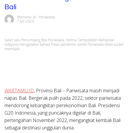
Bali
Wartamu Id
-
Pariwisata
7 Juli 2023
Salah satu Penumpang Bus Pariwisata, Helma Tampubolon Mahasiswi
Udayana mengatakan bahwa Pasca pandemic Geliat Pariwisata dibali sudah
membaik
WARTAMU.ID
, Provinsi Bali – Pariwisata masih menjadi
napas Bali. Bergerak pulih pada 2022, sektor pariwisata
mendorong kebangkitan perekonomian Bali. Presidensi
G20 Indonesia, yang puncaknya digelar di Bali,
pertengahan November 2022, mengangkat kembali Bali
sebagai destinasi unggulan dunia.