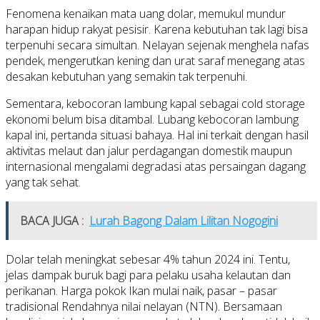
Fenomena kenaikan mata uang dolar, memukul mundur
harapan hidup rakyat pesisir. Karena kebutuhan tak lagi bisa
terpenuhi secara simultan. Nelayan sejenak menghela nafas
pendek, mengerutkan kening dan urat saraf menegang atas
desakan kebutuhan yang semakin tak terpenuhi.
Sementara, kebocoran lambung kapal sebagai cold storage
ekonomi belum bisa ditambal. Lubang kebocoran lambung
kapal ini, pertanda situasi bahaya. Hal ini terkait dengan hasil
aktivitas melaut dan jalur perdagangan domestik maupun
internasional mengalami degradasi atas persaingan dagang
yang tak sehat.
BACA JUGA :
Lurah Bagong Dalam Lilitan Nogogini
Dolar telah meningkat sebesar 4% tahun 2024 ini. Tentu,
jelas dampak buruk bagi para pelaku usaha kelautan dan
perikanan. Harga pokok Ikan mulai naik, pasar – pasar
tradisional Rendahnya nilai nelayan (NTN). Bersamaan