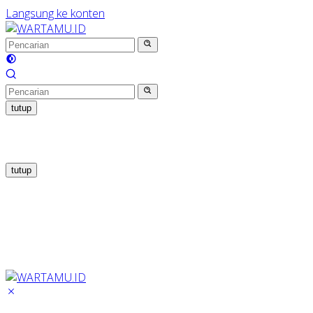
Langsung ke konten
tutup
tutup