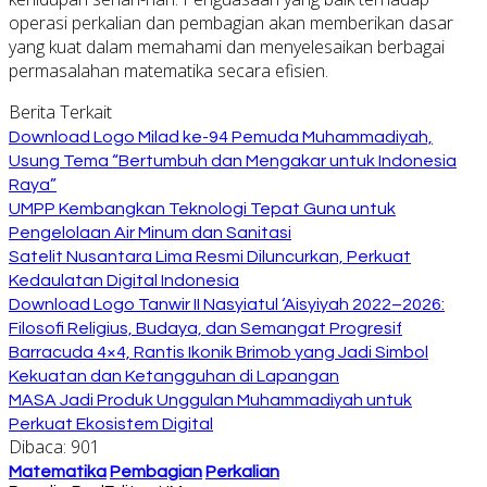
operasi perkalian dan pembagian akan memberikan dasar
yang kuat dalam memahami dan menyelesaikan berbagai
permasalahan matematika secara efisien.
Berita Terkait
Download Logo Milad ke-94 Pemuda Muhammadiyah,
Usung Tema “Bertumbuh dan Mengakar untuk Indonesia
Raya”
UMPP Kembangkan Teknologi Tepat Guna untuk
Pengelolaan Air Minum dan Sanitasi
Satelit Nusantara Lima Resmi Diluncurkan, Perkuat
Kedaulatan Digital Indonesia
Download Logo Tanwir II Nasyiatul ‘Aisyiyah 2022–2026:
Filosofi Religius, Budaya, dan Semangat Progresif
Barracuda 4×4, Rantis Ikonik Brimob yang Jadi Simbol
Kekuatan dan Ketangguhan di Lapangan
MASA Jadi Produk Unggulan Muhammadiyah untuk
Perkuat Ekosistem Digital
Dibaca:
901
Matematika
Pembagian
Perkalian