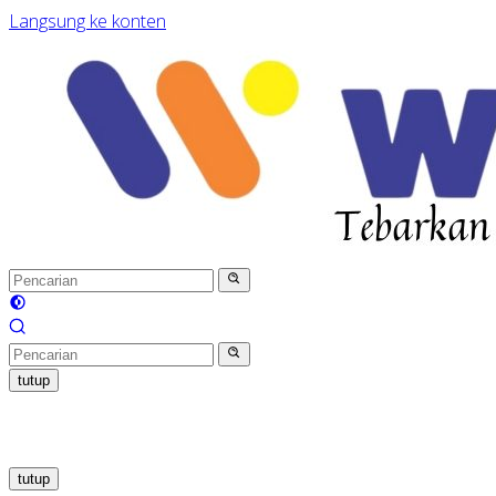
Langsung ke konten
tutup
tutup