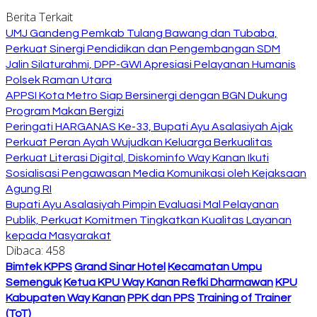
Berita Terkait
UMJ Gandeng Pemkab Tulang Bawang dan Tubaba,
Perkuat Sinergi Pendidikan dan Pengembangan SDM
Jalin Silaturahmi, DPP-GWI Apresiasi Pelayanan Humanis
Polsek Raman Utara
APPSI Kota Metro Siap Bersinergi dengan BGN Dukung
Program Makan Bergizi
Peringati HARGANAS Ke-33, Bupati Ayu Asalasiyah Ajak
Perkuat Peran Ayah Wujudkan Keluarga Berkualitas
Perkuat Literasi Digital, Diskominfo Way Kanan Ikuti
Sosialisasi Pengawasan Media Komunikasi oleh Kejaksaan
Agung RI
Bupati Ayu Asalasiyah Pimpin Evaluasi Mal Pelayanan
Publik, Perkuat Komitmen Tingkatkan Kualitas Layanan
kepada Masyarakat
Dibaca:
458
Bimtek KPPS
Grand Sinar Hotel
Kecamatan Umpu
Semenguk
Ketua KPU Way Kanan Refki Dharmawan
KPU
Kabupaten Way Kanan
PPK dan PPS
Training of Trainer
(ToT)