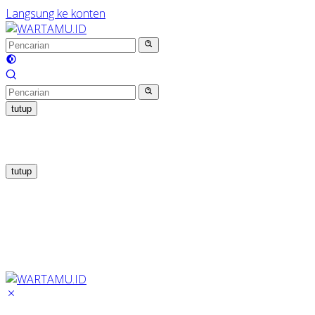
Langsung ke konten
tutup
tutup