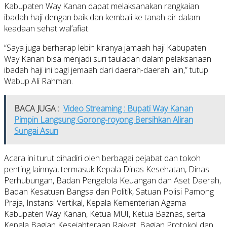
Kabupaten Way Kanan dapat melaksanakan rangkaian
ibadah haji dengan baik dan kembali ke tanah air dalam
keadaan sehat wal’afiat.
“Saya juga berharap lebih kiranya jamaah haji Kabupaten
Way Kanan bisa menjadi suri tauladan dalam pelaksanaan
ibadah haji ini bagi jemaah dari daerah-daerah lain,” tutup
Wabup Ali Rahman.
BACA JUGA :
Video Streaming : Bupati Way Kanan
Pimpin Langsung Gorong-royong Bersihkan Aliran
Sungai Asun
Acara ini turut dihadiri oleh berbagai pejabat dan tokoh
penting lainnya, termasuk Kepala Dinas Kesehatan, Dinas
Perhubungan, Badan Pengelola Keuangan dan Aset Daerah,
Badan Kesatuan Bangsa dan Politik, Satuan Polisi Pamong
Praja, Instansi Vertikal, Kepala Kementerian Agama
Kabupaten Way Kanan, Ketua MUI, Ketua Baznas, serta
Kepala Bagian Kesejahteraan Rakyat, Bagian Protokol dan