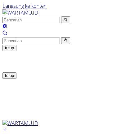
Langsung ke konten
tutup
tutup