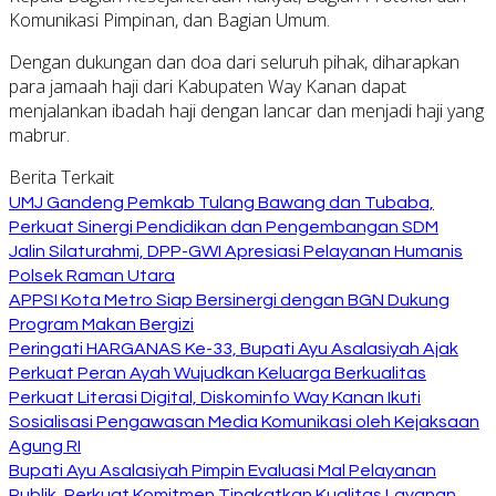
Komunikasi Pimpinan, dan Bagian Umum.
Dengan dukungan dan doa dari seluruh pihak, diharapkan
para jamaah haji dari Kabupaten Way Kanan dapat
menjalankan ibadah haji dengan lancar dan menjadi haji yang
mabrur.
Berita Terkait
UMJ Gandeng Pemkab Tulang Bawang dan Tubaba,
Perkuat Sinergi Pendidikan dan Pengembangan SDM
Jalin Silaturahmi, DPP-GWI Apresiasi Pelayanan Humanis
Polsek Raman Utara
APPSI Kota Metro Siap Bersinergi dengan BGN Dukung
Program Makan Bergizi
Peringati HARGANAS Ke-33, Bupati Ayu Asalasiyah Ajak
Perkuat Peran Ayah Wujudkan Keluarga Berkualitas
Perkuat Literasi Digital, Diskominfo Way Kanan Ikuti
Sosialisasi Pengawasan Media Komunikasi oleh Kejaksaan
Agung RI
Bupati Ayu Asalasiyah Pimpin Evaluasi Mal Pelayanan
Publik, Perkuat Komitmen Tingkatkan Kualitas Layanan