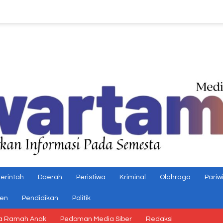
erintah
Daerah
Peristiwa
Kriminal
Olahraga
Pariw
gen
Pendidikan
Politik
a Ramah Anak
Pedoman Media Siber
Redaksi