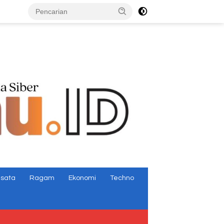
tutup
isata
Ragam
Ekonomi
Techno