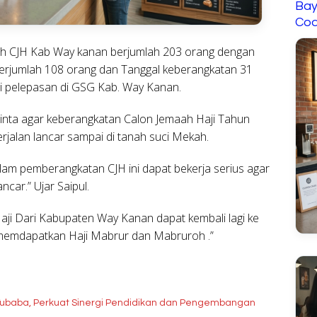
Bay
Cod
ah CJH Kab Way kanan berjumlah 203 orang dengan
 berjumlah 108 orang dan Tanggal keberangkatan 31
asi pelepasan di GSG Kab. Way Kanan.
nta agar keberangkatan Calon Jemaah Haji Tahun
jalan lancar sampai di tanah suci Mekah.
alam pemberangkatan CJH ini dapat bekerja serius agar
ncar.” Ujar Saipul.
ji Dari Kabupaten Way Kanan dapat kembali lagi ke
emdapatkan Haji Mabrur dan Mabruroh .”
baba, Perkuat Sinergi Pendidikan dan Pengembangan