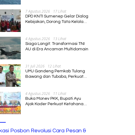
Diperluas
7 Agustus 2026
17 Lihat
DPD KNTI Sumenep Gelar Dialog
Kebijakan, Dorong Tata Kelola
Tenurial Nelayan yang Adil dan
Berkelanjutan
4 Agustus 2026
13 Lihat
Siaga Langit: Transformasi TNI
AU di Era Ancaman Multidomain
31 Juli 2026
12 Lihat
UMJ Gandeng Pemkab Tulang
Bawang dan Tubaba, Perkuat
Sinergi Pendidikan dan
Pengembangan SDM
4 Agustus 2026
11 Lihat
Buka Monev PKK, Bupati Ayu
Ajak Kader Perkuat Ketahanan
Keluarga
ikasi Posbon Revolusi Cara Pesan &