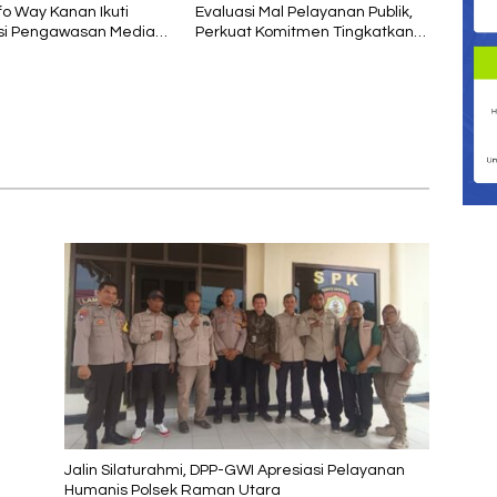
fo Way Kanan Ikuti
Evaluasi Mal Pelayanan Publik,
asi Pengawasan Media
Perkuat Komitmen Tingkatkan
si oleh Kejaksaan
Kualitas Layanan kepada
Masyarakat
Jalin Silaturahmi, DPP-GWI Apresiasi Pelayanan
Humanis Polsek Raman Utara