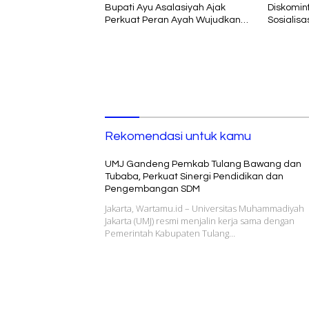
Bupati Ayu Asalasiyah Ajak
Diskomin
Perkuat Peran Ayah Wujudkan
Sosialis
Keluarga Berkualitas
Komunika
Agung RI
Rekomendasi untuk kamu
UMJ Gandeng Pemkab Tulang Bawang dan
Tubaba, Perkuat Sinergi Pendidikan dan
Pengembangan SDM
Jakarta, Wartamu.id – Universitas Muhammadiyah
Jakarta (UMJ) resmi menjalin kerja sama dengan
Pemerintah Kabupaten Tulang…