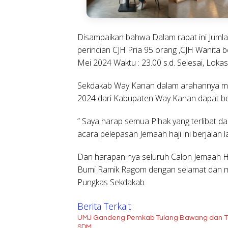
Disampaikan bahwa Dalam rapat ini Juml
perincian CJH Pria 95 orang ,CJH Wanita
Mei 2024 Waktu : 23.00 s.d. Selesai, Lok
Sekdakab Way Kanan dalam arahannya mi
2024 dari Kabupaten Way Kanan dapat ber
” Saya harap semua Pihak yang terlibat d
acara pelepasan Jemaah haji ini berjalan la
Dan harapan nya seluruh Calon Jemaah Ha
Bumi Ramik Ragom dengan selamat dan m
Pungkas Sekdakab.
Berita Terkait
UMJ Gandeng Pemkab Tulang Bawang dan Tu
SDM