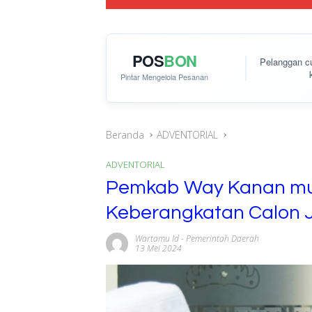
POS
BON
Pelanggan 
Pintar Mengelola Pesanan
Beranda
ADVENTORIAL
ADVENTORIAL
Pemkab Way Kanan mul
Keberangkatan Calon 
Wartamu Id
-
Pemerintah Daerah
13 Mei 2024