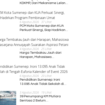
KDKMP, Dari Mekanisme Lelang
hingga Peran Kepala Desa
6 Agustus 2026
37 Lihat
PCM Kota Sumenep dan KUA
Perkuat Sinergi, Siap Hadirkan
Program Pembinaan Umat
4 Agustus 2026
25 Lihat
Harga Tembakau Jauh dari
Harapan, Mahasiswa
Pascasarjana Annuqayah
Suarakan Aspirasi Petani
6 Agustus 2026
20 Lihat
Pendidikan Sumenep: Ironi
13.095 Anak Tidak Sekolah di
Tengah Euforia Kalender of
3 Agustus 2026
19 Lihat
Event 2026
39 Penumpang KM Mutiara
Sentosa 2 Belum
Ditemukan,Operasi Pencarian