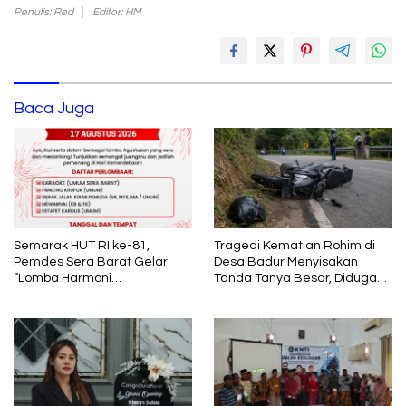
Penulis: Red
Editor: HM
Baca Juga
Semarak HUT RI ke-81,
Tragedi Kematian Rohim di
Pemdes Sera Barat Gelar
Desa Badur Menyisakan
“Lomba Harmoni
Tanda Tanya Besar, Diduga
Kemerdekaan”
Sebelum Meninggal Di
interogasi Oknum Kadus