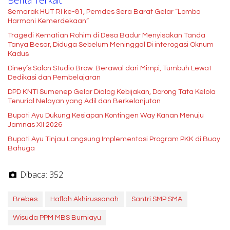
Berita Terkait
Semarak HUT RI ke-81, Pemdes Sera Barat Gelar “Lomba
Harmoni Kemerdekaan”
Tragedi Kematian Rohim di Desa Badur Menyisakan Tanda
Tanya Besar, Diduga Sebelum Meninggal Di interogasi Oknum
Kadus
Diney’s Salon Studio Brow: Berawal dari Mimpi, Tumbuh Lewat
Dedikasi dan Pembelajaran
DPD KNTI Sumenep Gelar Dialog Kebijakan, Dorong Tata Kelola
Tenurial Nelayan yang Adil dan Berkelanjutan
Bupati Ayu Dukung Kesiapan Kontingen Way Kanan Menuju
Jamnas XII 2026
Bupati Ayu Tinjau Langsung Implementasi Program PKK di Buay
Bahuga
Dibaca:
352
Brebes
Haflah Akhirussanah
Santri SMP SMA
Wisuda PPM MBS Bumiayu