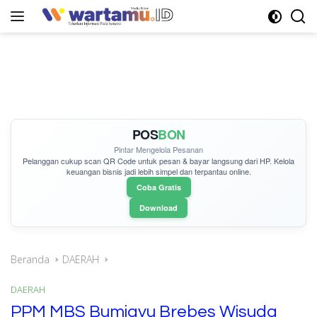
Langsung
ke
konten
POS
BON
Pintar Mengelola Pesanan
Pelanggan cukup
scan QR Code
untuk pesan & bayar langsung dari HP. Kelola
keuangan bisnis jadi lebih simpel dan terpantau online.
Coba Gratis
Download
Beranda
DAERAH
DAERAH
PPM MBS Bumiayu Brebes Wisuda