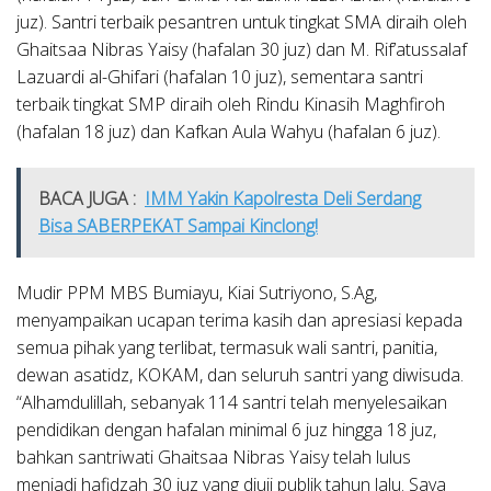
juz). Santri terbaik pesantren untuk tingkat SMA diraih oleh
Ghaitsaa Nibras Yaisy (hafalan 30 juz) dan M. Rif’atussalaf
Lazuardi al-Ghifari (hafalan 10 juz), sementara santri
terbaik tingkat SMP diraih oleh Rindu Kinasih Maghfiroh
(hafalan 18 juz) dan Kafkan Aula Wahyu (hafalan 6 juz).
BACA JUGA :
IMM Yakin Kapolresta Deli Serdang
Bisa SABERPEKAT Sampai Kinclong!
Mudir PPM MBS Bumiayu, Kiai Sutriyono, S.Ag,
menyampaikan ucapan terima kasih dan apresiasi kepada
semua pihak yang terlibat, termasuk wali santri, panitia,
dewan asatidz, KOKAM, dan seluruh santri yang diwisuda.
“Alhamdulillah, sebanyak 114 santri telah menyelesaikan
pendidikan dengan hafalan minimal 6 juz hingga 18 juz,
bahkan santriwati Ghaitsaa Nibras Yaisy telah lulus
menjadi hafidzah 30 juz yang diuji publik tahun lalu. Saya