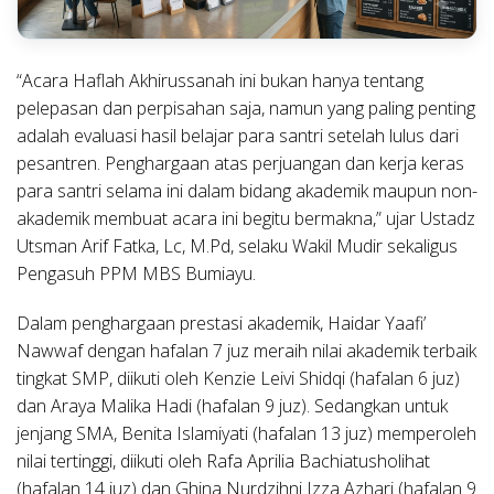
“Acara Haflah Akhirussanah ini bukan hanya tentang
pelepasan dan perpisahan saja, namun yang paling penting
adalah evaluasi hasil belajar para santri setelah lulus dari
pesantren. Penghargaan atas perjuangan dan kerja keras
para santri selama ini dalam bidang akademik maupun non-
akademik membuat acara ini begitu bermakna,” ujar Ustadz
Utsman Arif Fatka, Lc, M.Pd, selaku Wakil Mudir sekaligus
Pengasuh PPM MBS Bumiayu.
Dalam penghargaan prestasi akademik, Haidar Yaafi’
Nawwaf dengan hafalan 7 juz meraih nilai akademik terbaik
tingkat SMP, diikuti oleh Kenzie Leivi Shidqi (hafalan 6 juz)
dan Araya Malika Hadi (hafalan 9 juz). Sedangkan untuk
jenjang SMA, Benita Islamiyati (hafalan 13 juz) memperoleh
nilai tertinggi, diikuti oleh Rafa Aprilia Bachiatusholihat
(hafalan 14 juz) dan Ghina Nurdzihni Izza Azhari (hafalan 9