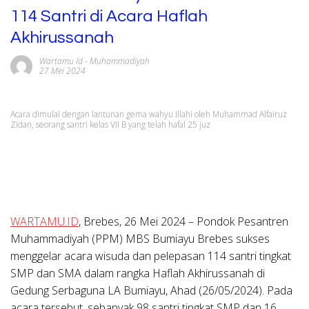
114 Santri di Acara Haflah
Akhirussanah
Wartamu Id
-
Muhammadiyah
27 Mei 2024
Acara dimulai dengan lantunan gema wahyu Illahi oleh Muhammad Alfairuz
Zidan, seorang santri kelas VII B yang telah hafal 25 juz
WARTAMU.ID
,
Brebes, 26 Mei 2024
– Pondok Pesantren
Muhammadiyah (PPM) MBS Bumiayu Brebes sukses
menggelar acara wisuda dan pelepasan 114 santri tingkat
SMP dan SMA dalam rangka Haflah Akhirussanah di
Gedung Serbaguna LA Bumiayu, Ahad (26/05/2024). Pada
acara tersebut, sebanyak 98 santri tingkat SMP dan 16