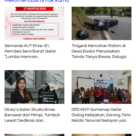
Rekomendasi untuk kamu
Semarak HUT RI ke-81,
Tragedi Kematian Rohim di
Pemdes Sera Barat Gelar
Desa Badur Menyisakan
“Lomba Harmoni
Tanda Tanya Besar, Diduga
Kemerdekaan”
Sebelum Meninggal Di
interogasi Oknum Kadus
Diney’s Salon Studio Brow:
DPD KNTI Sumenep Gelar
Berawal dari Mimpi, Tumbuh
Dialog Kebijakan, Dorong Tata
Lewat Dedikasi dan
Kelola Tenurial Nelayan yang
Pembelajaran
Adil dan Berkelanjutan