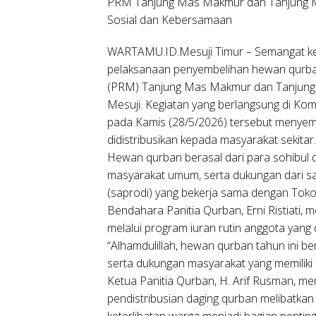
PRM Tanjung Mas Makmur dan Tanjung Ma
Sosial dan Kebersamaan
WARTAMU.ID.Mesuji Timur – Semangat ke
pelaksanaan penyembelihan hewan qurba
(PRM) Tanjung Mas Makmur dan Tanjung 
Mesuji. Kegiatan yang berlangsung di Kom
pada Kamis (28/5/2026) tersebut menyemb
didistribusikan kepada masyarakat sekitar.
Hewan qurban berasal dari para sohibul 
masyarakat umum, serta dukungan dari sa
(saprodi) yang bekerja sama dengan Toko
Bendahara Panitia Qurban, Erni Ristiati
melalui program iuran rutin anggota yang 
“Alhamdulillah, hewan qurban tahun ini ber
serta dukungan masyarakat yang memiliki 
Ketua Panitia Qurban, H. Arif Rusman, 
pendistribusian daging qurban melibatkan 
keterlibatan warga menjadi bagian penti