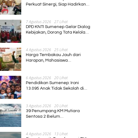
Perkuat Sinergi, Siap Hadirkan
Program Pembinaan Umat
7 Agustus 2026
27 Lihat
DPD KNTI Sumenep Gelar Dialog
Kebijakan, Dorong Tata Kelola
Tenurial Nelayan yang Adil dan
Berkelanjutan
4 Agustus 2026
25 Lihat
Harga Tembakau Jauh dari
Harapan, Mahasiswa
Pascasarjana Annuqayah
Suarakan Aspirasi Petani
6 Agustus 2026
20 Lihat
Pendidikan Sumenep: Ironi
13.095 Anak Tidak Sekolah di
Tengah Euforia Kalender of
Event 2026
3 Agustus 2026
20 Lihat
39 Penumpang KM Mutiara
Sentosa 2 Belum
Ditemukan,Operasi Pencarian
Diperluas
4 Agustus 2026
13 Lihat