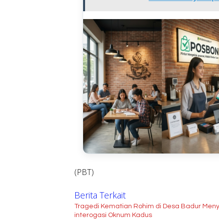
(PBT)
Berita Terkait
Tragedi Kematian Rohim di Desa Badur Meny
interogasi Oknum Kadus