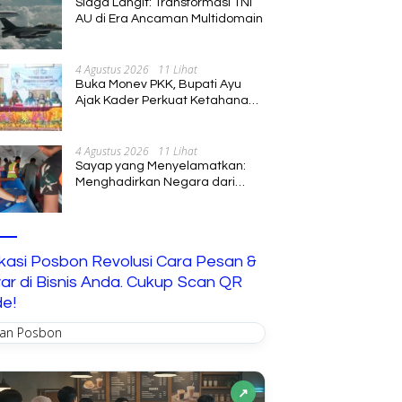
Siaga Langit: Transformasi TNI
AU di Era Ancaman Multidomain
4 Agustus 2026
11 Lihat
Buka Monev PKK, Bupati Ayu
Ajak Kader Perkuat Ketahanan
Keluarga
4 Agustus 2026
11 Lihat
Sayap yang Menyelamatkan:
Menghadirkan Negara dari
Jalur Langit
ikasi Posbon Revolusi Cara Pesan &
ar di Bisnis Anda. Cukup Scan QR
e!
↗