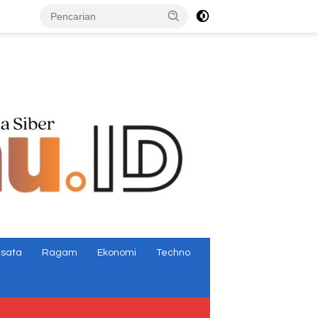
tutup
isata
Ragam
Ekonomi
Techno