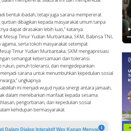
adi bentuk ibadah, tetapi juga sarana mempererat
ng qurban dibagikan kepada masyarakat umum tanpa
a dapat dirasakan lebih luas,” katanya.
mat Mesuji Timur Yudian Murbantaka, SKM, Babinsa TNI,
agama, serta tokoh masyarakat setempat.
esuji Timur Yudian Murbantaka, SKM mengapresiasi
ngan semangat kebersamaan dan toleransi.
yub rukun, penuh toleransi, dan mengedepankan
i menjadi sarana untuk menumbuhkan kepedulian sosial
rwarga,” ungkapnya.
ilillah ini menjadi wujud nyata sinergi antara jamaah,
ihak dalam menebarkan manfaat kepada sesama.
ikhlasan, pengorbanan, dan kepedulian sosial
alam kehidupan bermasyarakat.
i
ti Dalam Dialog Interaktif Way Kanan Menyapa