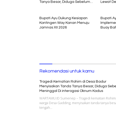
Tanya Besar, Diduga Sebelum
Lewat De
Meninggal Di interogasi Oknum
Pembela
Kadus
Bupati Ayu Dukung Kesiapan
Bupati A
Kontingen Way Kanan Menuju
Implemen
Jamnas XII 2026
Buay Ba
Rekomendasi untuk kamu
Tragedi Kematian Rohim di Desa Badur
Menyisakan Tanda Tanya Besar, Diduga Seb
Meninggal Di interogasi Oknum Kadus
WARTAMU.ID Sumenep – Tragedi kematian Rohim
warga Desa Gadding, menyisakan tanda tanya besa
tengah…