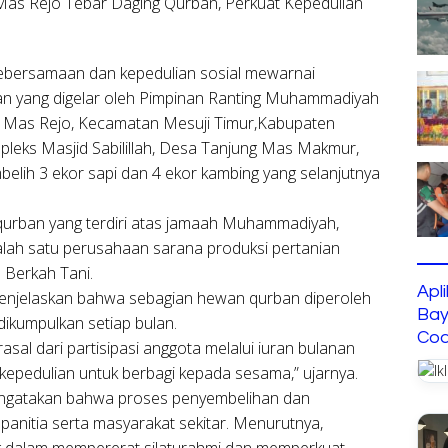
s Rejo Tebar Daging Qurban, Perkuat Kepedulian
bersamaan dan kepedulian sosial mewarnai
n yang digelar oleh Pimpinan Ranting Muhammadiyah
Mas Rejo, Kecamatan Mesuji Timur,Kabupaten
pleks Masjid Sabilillah, Desa Tanjung Mas Makmur,
elih 3 ekor sapi dan 4 ekor kambing yang selanjutnya
qurban yang terdiri atas jamaah Muhammadiyah,
lah satu perusahaan sarana produksi pertanian
 Berkah Tani.
Apl
, menjelaskan bahwa sebagian hewan qurban diperoleh
Bay
dikumpulkan setiap bulan.
Cod
asal dari partisipasi anggota melalui iuran bulanan
kepedulian untuk berbagi kepada sesama,” ujarnya.
mengatakan bahwa proses penyembelihan dan
panitia serta masyarakat sekitar. Menurutnya,
ng dalam mempererat silaturahmi dan memperkuat