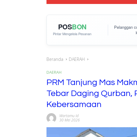
POS
BON
Pelanggan 
Pintar Mengelola Pesanan
Beranda
DAERAH
DAERAH
PRM Tanjung Mas Makm
Tebar Daging Qurban, 
Kebersamaan
Wartamu Id
30 Mei 2026