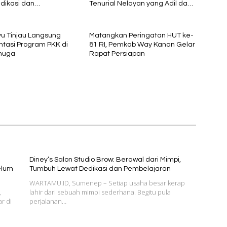
dikasi dan
Tenurial Nelayan yang Adil dan
jaran
Berkelanjutan
yu Tinjau Langsung
Matangkan Peringatan HUT ke-
tasi Program PKK di
81 RI, Pemkab Way Kanan Gelar
huga
Rapat Persiapan
Diney’s Salon Studio Brow: Berawal dari Mimpi,
elum
Tumbuh Lewat Dedikasi dan Pembelajaran
WARTAMU.ID, Sumenep – Setiap usaha besar kerap
,
lahir dari sebuah mimpi sederhana. Begitu pula
r di
perjalanan…