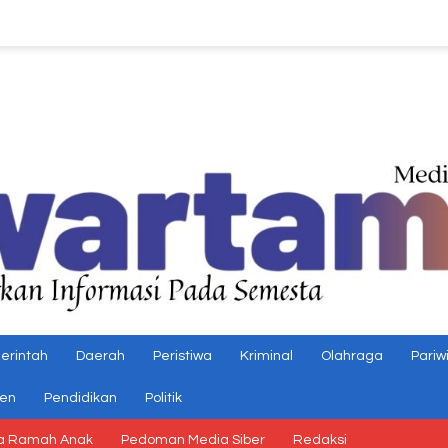
erintah
Daerah
Peristiwa
Kriminal
Olahraga
Pariw
gen
Pendidikan
Politik
a Ramah Anak
Pedoman Media Siber
Redaksi