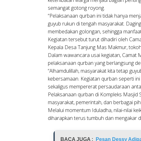
semangat gotong royong.
“Pelaksanaan qurban ini tidak hanya menj
guyub rukun di tengah masyarakat. Dagi
membedakan golongan, sehingga manfaatny
Kegiatan tersebut turut dihadiri oleh Ca
Kepala Desa Tanjung Mas Makmur, tokoh 
Dalam wawancara usai kegiatan, Camat M
pelaksanaan qurban yang berlangsung de
“Alhamdulillah, masyarakat kita tetap gu
kebersamaan. Kegiatan qurban seperti in
sekaligus mempererat persaudaraan anta
Pelaksanaan qurban di Kompleks Masjid Sab
masyarakat, pemerintah, dan berbagai p
Melalui momentum Iduladha, nilai-nilai ke
diharapkan terus tumbuh dan mengakar d
BACA JUGA :
Pesan Dessy Adipa