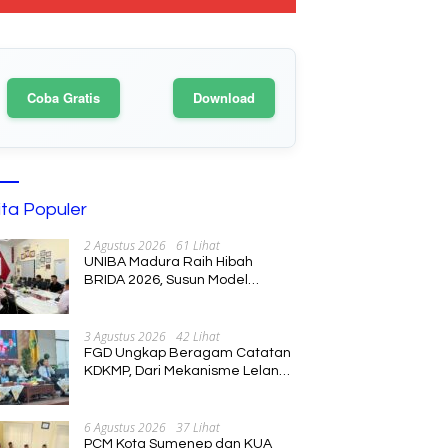
Coba Gratis
Download
ita Populer
2 Agustus 2026
61 Lihat
UNIBA Madura Raih Hibah
BRIDA 2026, Susun Model
Kebijakan Pelestarian Saronen
dan Keris Berbasis Ekonomi
Kreatif
3 Agustus 2026
42 Lihat
FGD Ungkap Beragam Catatan
KDKMP, Dari Mekanisme Lelang
hingga Peran Kepala Desa
6 Agustus 2026
37 Lihat
PCM Kota Sumenep dan KUA