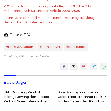
PDM Kota Bandar Lampung Lantik Kepala MIT dan MTs
Muhammadiyah Sukarame Periode 2026–2030
Enam Desa di Mesuji Menjerit, Tanah Transmigrasi Diduga
Beralih Jadi HGU Perusahaan
Dibaca:
524
#KPUWay Kanan
#Pemilu2024
kotak suara
Penulis: Ag / RL
Editor: Redaksi
Baca Juga
UMJ Gandeng Pemkab
Aksi Swadaya Perbaikan
Tulang Bawang dan Tubaba,
Jalan Disertai Banner Kritik, Pj
Perkuat Sinergi Pendidikan
Kades Kapedi Beri Klarifikasi
dan Pengembangan SDM