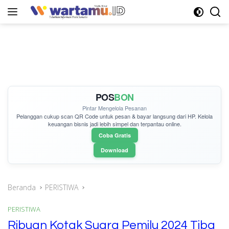
Langsung
ke
konten
POS
BON
Pintar Mengelola Pesanan
Pelanggan cukup
scan QR Code
untuk pesan & bayar langsung dari HP. Kelola
keuangan bisnis jadi lebih simpel dan terpantau online.
Coba Gratis
Download
Beranda
PERISTIWA
PERISTIWA
Ribuan Kotak Suara Pemilu 2024 Tiba