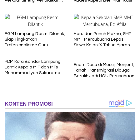
Perkuat Sinergi Pendidikan
Kades Kapedi Beri Klarifikasi
dan Pengembangan SDM
FGM Lampung Resmi Dilantik,
Haru dan Penuh Makna, SMP
Siap Tingkatkan
MMT Mercubuana Lepas
Profesionalisme Guru
Siswa Kelas IX Tahun Ajaran
Muhammadiyah
2025/2026
PDM Kota Bandar Lampung
Enam Desa di Mesuji Menjerit,
Lantik Kepala MIT dan MTs
Tanah Transmigrasi Diduga
Muhammadiyah Sukarame
Beralih Jadi HGU Perusahaan
Periode 2026–2030