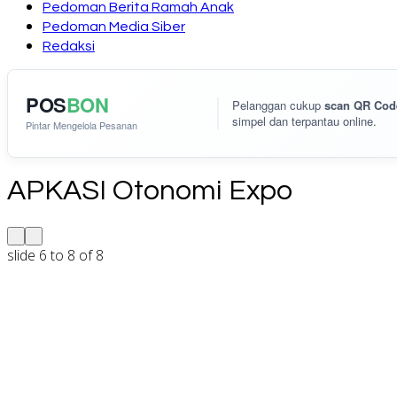
Pedoman Berita Ramah Anak
Pedoman Media Siber
Redaksi
POS
BON
Pelanggan cukup
scan QR Cod
simpel dan terpantau online.
Pintar Mengelola Pesanan
APKASI Otonomi Expo
slide
6 to 8
of 8