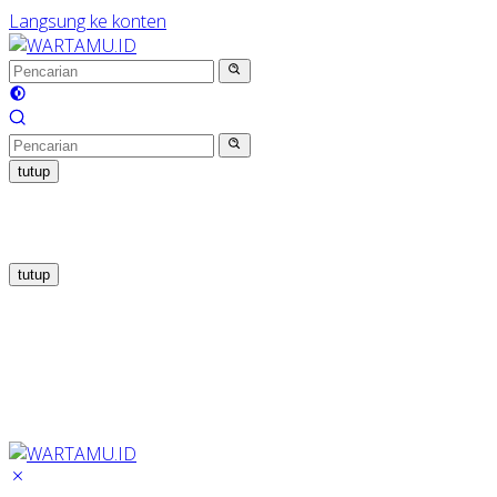
Langsung ke konten
tutup
tutup