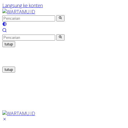
Langsung ke konten
tutup
tutup