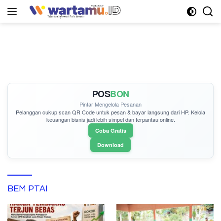
Langsung
ke
konten
POS
BON
Pintar Mengelola Pesanan
Pelanggan cukup
scan QR Code
untuk pesan & bayar langsung dari HP. Kelola
keuangan bisnis jadi lebih simpel dan terpantau online.
Coba Gratis
Download
BEM PTAI