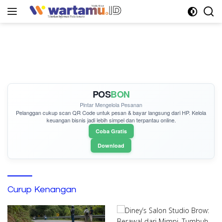
Langsung
ke
konten
POS
BON
Pintar Mengelola Pesanan
Pelanggan cukup
scan QR Code
untuk pesan & bayar langsung dari HP. Kelola
keuangan bisnis jadi lebih simpel dan terpantau online.
Coba Gratis
Download
Curup Kenangan