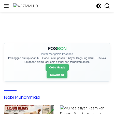
Langsung
ke
konten
POS
BON
Pintar Mengelola Pesanan
Pelanggan cukup
scan QR Code
untuk pesan & bayar langsung dari HP. Kelola
keuangan bisnis jadi lebih simpel dan terpantau online.
Coba Gratis
Download
Nabi Muhammad