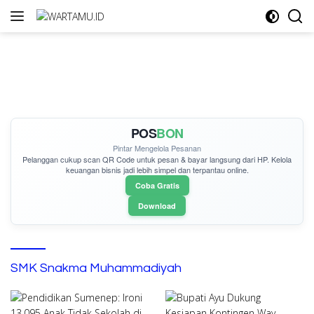
Langsung
ke
konten
POS
BON
Pintar Mengelola Pesanan
Pelanggan cukup
scan QR Code
untuk pesan & bayar langsung dari HP. Kelola
keuangan bisnis jadi lebih simpel dan terpantau online.
Coba Gratis
Download
SMK Snakma Muhammadiyah