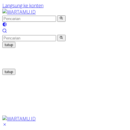
Langsung ke konten
tutup
tutup