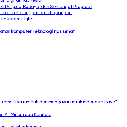
an Digital Indonesia
sofi Religius, Budaya, dan Semangat Progresif
uatan dan Ketangguhan di Lapangan
kosistem Digital
hatan komputer
Teknologi
tips sehat
Tema “Bertumbuh dan Mengakar untuk Indonesia Raya”
 Air Minum dan Sanitasi