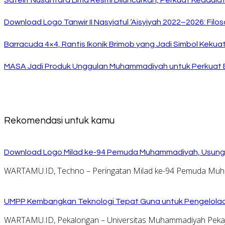
Satelit Nusantara Lima Resmi Diluncurkan, Perkuat Kedaulat
Download Logo Tanwir II Nasyiatul ‘Aisyiyah 2022–2026: Filo
Barracuda 4×4, Rantis Ikonik Brimob yang Jadi Simbol Kek
MASA Jadi Produk Unggulan Muhammadiyah untuk Perkuat E
Rekomendasi untuk kamu
Download Logo Milad ke-94 Pemuda Muhammadiyah, Usung 
WARTAMU.ID, Techno – Peringatan Milad ke-94 Pemuda Muha
UMPP Kembangkan Teknologi Tepat Guna untuk Pengelolaan
WARTAMU.ID, Pekalongan – Universitas Muhammadiyah Peka