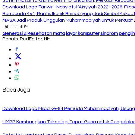
Satelit Nusantara Lima Resmi Diluncurkan, Perkuat Kedaulat
Download Logo Tanwir II Nasyiatul ‘Aisyiyah 2022–2026: Filo
Barracuda 4×4, Rantis Ikonik Brimob yang Jadi Simbol Kek
MASA Jadi Produk Unggulan Muhammadiyah untuk Perkuat E
Dibaca:
409
Generasi Z
Kesehatan mata
layar komputer
sindrom pengli
Penulis: Red
Editor: HM
Baca Juga
Download Logo Milad ke-94 Pemuda Muhammadiyah, Usung 
UMPP Kembangkan Teknologi Tepat Guna untuk Pengelolaan