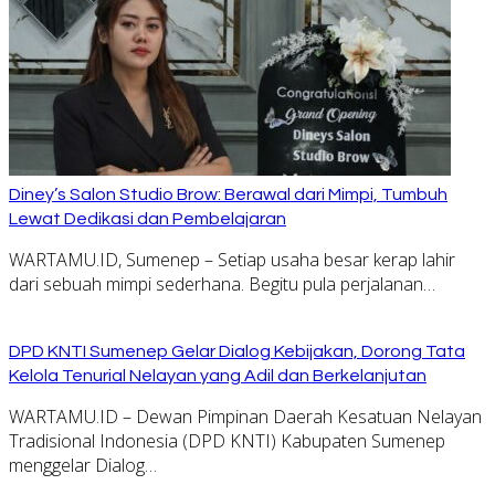
Diney’s Salon Studio Brow: Berawal dari Mimpi, Tumbuh
Lewat Dedikasi dan Pembelajaran
WARTAMU.ID, Sumenep – Setiap usaha besar kerap lahir
dari sebuah mimpi sederhana. Begitu pula perjalanan…
DPD KNTI Sumenep Gelar Dialog Kebijakan, Dorong Tata
Kelola Tenurial Nelayan yang Adil dan Berkelanjutan
WARTAMU.ID – Dewan Pimpinan Daerah Kesatuan Nelayan
Tradisional Indonesia (DPD KNTI) Kabupaten Sumenep
menggelar Dialog…