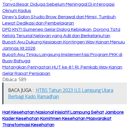
Tanya Besar, Diduga Sebelum Meninggal Di interogasi
Oknum Kadus
Diney’s Salon Studio Brow: Berawal dari Mimpi, Tumbuh
Lewat Dedikasi dan Pembelajaran
DPD KNTI Sumenep Gelar Dialog Kebijakan, Dorong Tata
Kelola Tenurial Nelayan yang Adil dan Berkelanjutan
Bupati Ayu Dukung Kesiapan Kontingen Way Kanan Menuju
Jamnas XII 2026
Bupati Ayu Tinjau Langsung Implementasi Program PKK di
Buay Bahuga
Matangkan Peringatan HUT ke-81 RI, Pemkab Way Kanan
Gelar Rapat Persiapan
Dibaca:
589
BACA JUGA :
HTBS Tahun 2023 ILS Lampung Utara
Berbagi Kado Ramadhan
Hari Kesehatan Nasional
Inisiatif Lampung Sehat
Jambore
Kader Kesehatan
Komitmen Kesehatan Masyarakat
Transformasi Kesehatan