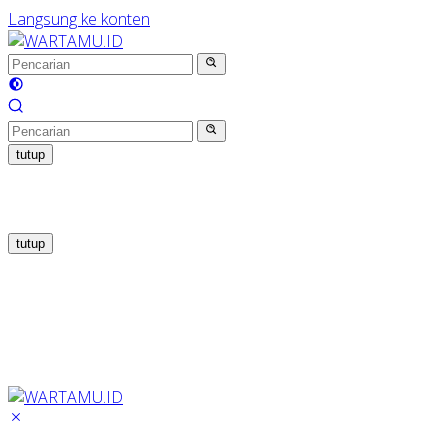
Langsung ke konten
tutup
tutup