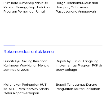
PCM Kota Sumenep dan KUA
Harga Tembakau Jauh dari
Perkuat Sinergi, Siap Hadirkan
Harapan, Mahasiswa
Program Pembinaan Umat
Pascasarjana Annuqayah
Suarakan Aspirasi Petani
Rekomendasi untuk kamu
Bupati Ayu Dukung Kesiapan
Bupati Ayu Tinjau Langsung
Kontingen Way Kanan Menuju
Implementasi Program PKK di
Jamnas XII 2026
Buay Bahuga
Matangkan Peringatan HUT
Bupati Tanggamus Dorong
ke-81 RI, Pemkab Way Kanan
Penguatan Sektor Perikanan
Gelar Rapat Persiapan