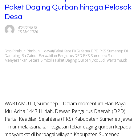
Paket Daging Qurban hingga Pelosok
Desa
Wartamu Id
28 Mei 2026
Foto Rimbun Rimbun Hidayat(Pakai Kaos PKS) Ketua DPD PKS Sumenep Di
Dampingi Ra Zainur Perwakilan Pengurus DPD PKS Sumenep Saat
Menyerahkan Secara Simbolis Paket Daging Qurban(Doc.Ludi Wartamu.id)
WARTAMU.ID, Sumenep – Dalam momentum Hari Raya
Idul Adha 1447 Hijriah, Dewan Pengurus Daerah (DPD)
Partai Keadilan Sejahtera (PKS) Kabupaten Sumenep Jawa
Timur melaksanakan kegiatan tebar daging qurban kepada
masyarakat di berbagai wilayah Kabupaten Sumenep.