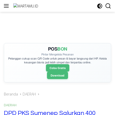
Langsung
ke
konten
POS
BON
Pintar Mengelola Pesanan
Pelanggan cukup
scan QR Code
untuk pesan & bayar langsung dari HP. Kelola
keuangan bisnis jadi lebih simpel dan terpantau online.
Coba Gratis
Download
Beranda
DAERAH
DAERAH
DPD PKS Sumenep Salurkan 400