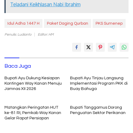
Teladani Keikhlasan Nabi Ibrahim
Idul Adha 1447 H
Paket Daging Qurban
PKS Sumenep
Penulis: Ludianto
Editor: HM
Baca Juga
Bupati Ayu Dukung Kesiapan
Bupati Ayu Tinjau Langsung
Kontingen Way Kanan Menuju
Implementasi Program PKK di
Jamnas XII 2026
Buay Bahuga
Matangkan Peringatan HUT
Bupati Tanggamus Dorong
ke-81 RI, Pemkab Way Kanan
Penguatan Sektor Perikanan
Gelar Rapat Persiapan