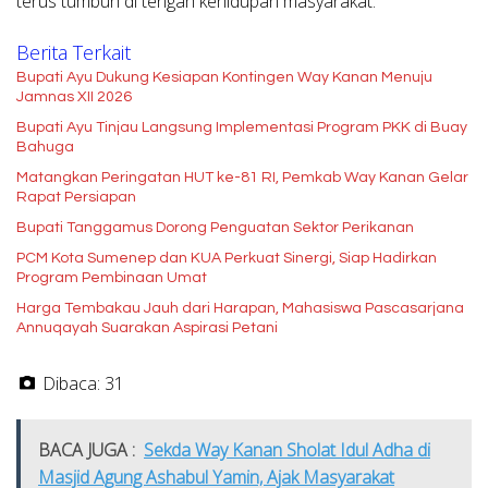
terus tumbuh di tengah kehidupan masyarakat.
Berita Terkait
Bupati Ayu Dukung Kesiapan Kontingen Way Kanan Menuju
Jamnas XII 2026
Bupati Ayu Tinjau Langsung Implementasi Program PKK di Buay
Bahuga
Matangkan Peringatan HUT ke-81 RI, Pemkab Way Kanan Gelar
Rapat Persiapan
Bupati Tanggamus Dorong Penguatan Sektor Perikanan
PCM Kota Sumenep dan KUA Perkuat Sinergi, Siap Hadirkan
Program Pembinaan Umat
Harga Tembakau Jauh dari Harapan, Mahasiswa Pascasarjana
Annuqayah Suarakan Aspirasi Petani
Dibaca:
31
BACA JUGA :
Sekda Way Kanan Sholat Idul Adha di
Masjid Agung Ashabul Yamin, Ajak Masyarakat