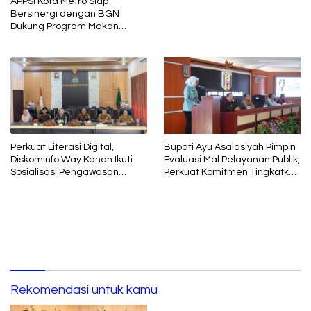
APPSI Kota Metro Siap
Bersinergi dengan BGN
Dukung Program Makan
Bergizi
Bupati Ayu Asalasiyah Pimpin
Perkuat Literasi Digital,
Evaluasi Mal Pelayanan Publik,
Diskominfo Way Kanan Ikuti
Perkuat Komitmen Tingkatkan
Sosialisasi Pengawasan
Kualitas Layanan kepada
Media Komunikasi oleh
Masyarakat
Kejaksaan Agung RI
Rekomendasi untuk kamu