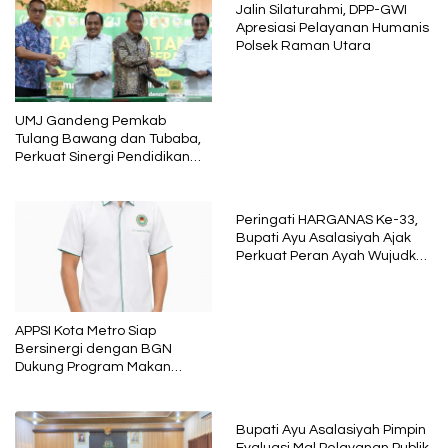
Jalin Silaturahmi, DPP-GWI
Apresiasi Pelayanan Humanis
Polsek Raman Utara
UMJ Gandeng Pemkab
Tulang Bawang dan Tubaba,
Perkuat Sinergi Pendidikan
dan Pengembangan SDM
Peringati HARGANAS Ke-33,
Bupati Ayu Asalasiyah Ajak
Perkuat Peran Ayah Wujudkan
Keluarga Berkualitas
APPSI Kota Metro Siap
Bersinergi dengan BGN
Dukung Program Makan
Bergizi
Bupati Ayu Asalasiyah Pimpin
Evaluasi Mal Pelayanan Publik,