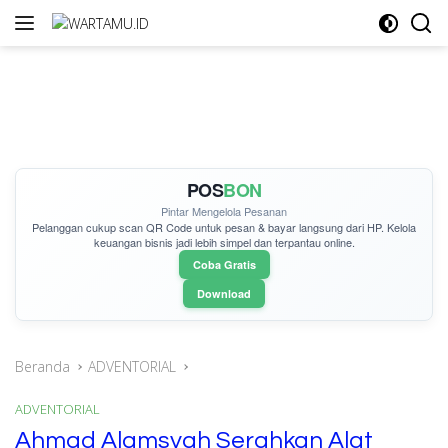
Langsung
ke
konten
POS
BON
Pintar Mengelola Pesanan
Pelanggan cukup
scan QR Code
untuk pesan & bayar langsung dari HP. Kelola
keuangan bisnis jadi lebih simpel dan terpantau online.
Coba Gratis
Download
Beranda
ADVENTORIAL
ADVENTORIAL
Ahmad Alamsyah Serahkan Alat