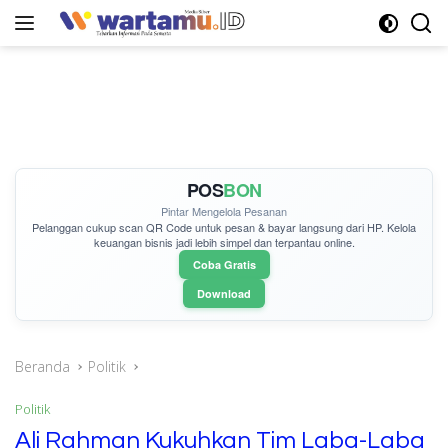
Langsung
ke
konten
POS
BON
Pintar Mengelola Pesanan
Pelanggan cukup
scan QR Code
untuk pesan & bayar langsung dari HP. Kelola
keuangan bisnis jadi lebih simpel dan terpantau online.
Coba Gratis
Download
Beranda
Politik
Politik
Ali Rahman Kukuhkan Tim Laba-Laba