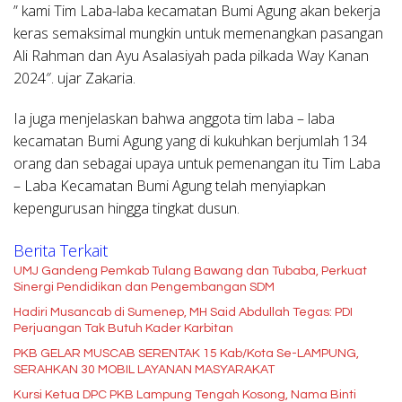
” kami Tim Laba-laba kecamatan Bumi Agung akan bekerja
keras semaksimal mungkin untuk memenangkan pasangan
Ali Rahman dan Ayu Asalasiyah pada pilkada Way Kanan
2024″. ujar Zakaria.
Ia juga menjelaskan bahwa anggota tim laba – laba
kecamatan Bumi Agung yang di kukuhkan berjumlah 134
orang dan sebagai upaya untuk pemenangan itu Tim Laba
– Laba Kecamatan Bumi Agung telah menyiapkan
kepengurusan hingga tingkat dusun.
Berita Terkait
UMJ Gandeng Pemkab Tulang Bawang dan Tubaba, Perkuat
Sinergi Pendidikan dan Pengembangan SDM
Hadiri Musancab di Sumenep, MH Said Abdullah Tegas: PDI
Perjuangan Tak Butuh Kader Karbitan
PKB GELAR MUSCAB SERENTAK 15 Kab/Kota Se-LAMPUNG,
SERAHKAN 30 MOBIL LAYANAN MASYARAKAT
Kursi Ketua DPC PKB Lampung Tengah Kosong, Nama Binti