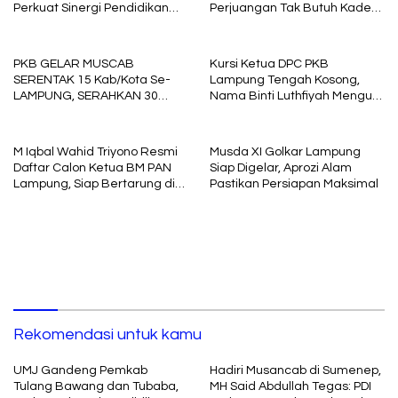
Perkuat Sinergi Pendidikan
Perjuangan Tak Butuh Kader
dan Pengembangan SDM
Karbitan
PKB GELAR MUSCAB
Kursi Ketua DPC PKB
SERENTAK 15 Kab/Kota Se-
Lampung Tengah Kosong,
LAMPUNG, SERAHKAN 30
Nama Binti Luthfiyah Menguat
MOBIL LAYANAN MASYARAKAT
Sebagai Kandidat
M Iqbal Wahid Triyono Resmi
Musda XI Golkar Lampung
Daftar Calon Ketua BM PAN
Siap Digelar, Aprozi Alam
Lampung, Siap Bertarung di
Pastikan Persiapan Maksimal
Muswil 21 Juni
Rekomendasi untuk kamu
UMJ Gandeng Pemkab
Hadiri Musancab di Sumenep,
Tulang Bawang dan Tubaba,
MH Said Abdullah Tegas: PDI