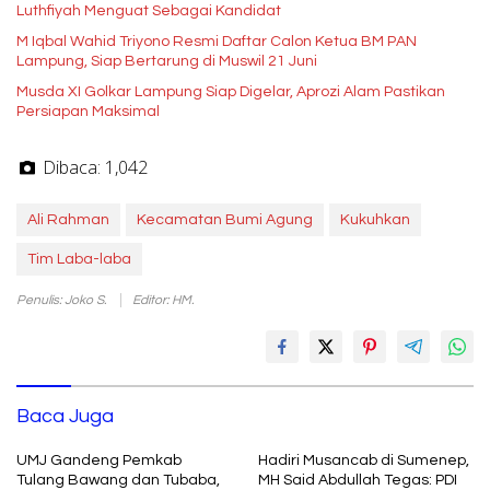
Luthfiyah Menguat Sebagai Kandidat
M Iqbal Wahid Triyono Resmi Daftar Calon Ketua BM PAN
Lampung, Siap Bertarung di Muswil 21 Juni
Musda XI Golkar Lampung Siap Digelar, Aprozi Alam Pastikan
Persiapan Maksimal
Dibaca:
1,042
Ali Rahman
Kecamatan Bumi Agung
Kukuhkan
Tim Laba-laba
Penulis: Joko S.
Editor: HM.
Baca Juga
UMJ Gandeng Pemkab
Hadiri Musancab di Sumenep,
Tulang Bawang dan Tubaba,
MH Said Abdullah Tegas: PDI