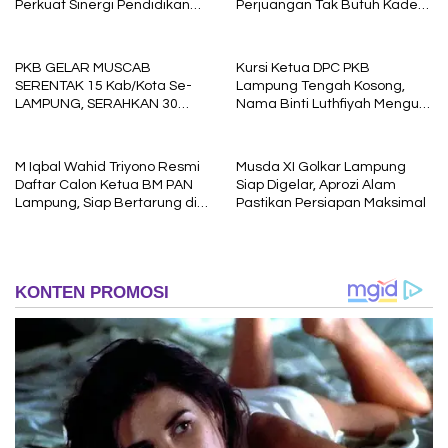
Perkuat Sinergi Pendidikan
Perjuangan Tak Butuh Kader
dan Pengembangan SDM
Karbitan
PKB GELAR MUSCAB
Kursi Ketua DPC PKB
SERENTAK 15 Kab/Kota Se-
Lampung Tengah Kosong,
LAMPUNG, SERAHKAN 30
Nama Binti Luthfiyah Menguat
MOBIL LAYANAN MASYARAKAT
Sebagai Kandidat
M Iqbal Wahid Triyono Resmi
Musda XI Golkar Lampung
Daftar Calon Ketua BM PAN
Siap Digelar, Aprozi Alam
Lampung, Siap Bertarung di
Pastikan Persiapan Maksimal
Muswil 21 Juni