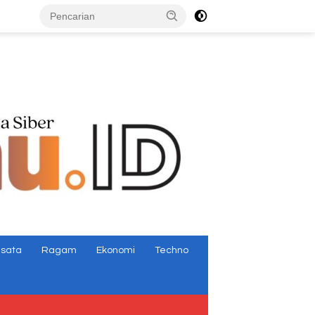
tutup
isata
Ragam
Ekonomi
Techno