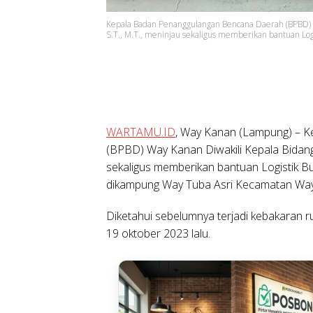
Kepala Badan Penanggulangan Bencana Daerah (BPBD) Wa
S.T., M.T., meninjau sekaligus memberikan bantuan Log
WARTAMU.ID
, Way Kanan (Lampung)
– K
(BPBD) Way Kanan Diwakili Kepala Bidang K
sekaligus memberikan bantuan Logistik 
dikampung Way Tuba Asri Kecamatan Way 
Diketahui sebelumnya terjadi kebakaran
19 oktober 2023 lalu.