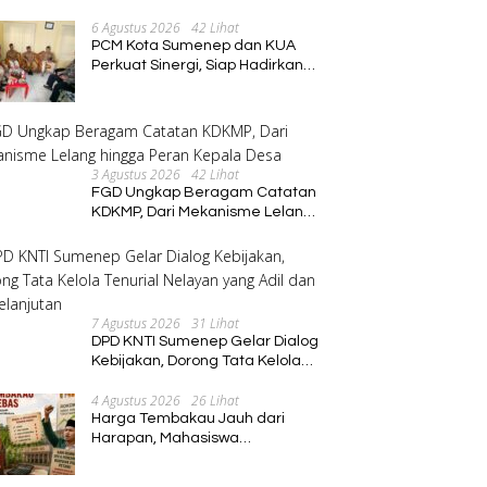
Tanya Besar, Diduga Sebelum
6 Agustus 2026
42 Lihat
Meninggal Di interogasi Oknum
PCM Kota Sumenep dan KUA
Kadus
Perkuat Sinergi, Siap Hadirkan
Program Pembinaan Umat
3 Agustus 2026
42 Lihat
FGD Ungkap Beragam Catatan
KDKMP, Dari Mekanisme Lelang
hingga Peran Kepala Desa
7 Agustus 2026
31 Lihat
DPD KNTI Sumenep Gelar Dialog
Kebijakan, Dorong Tata Kelola
Tenurial Nelayan yang Adil dan
4 Agustus 2026
26 Lihat
Berkelanjutan
Harga Tembakau Jauh dari
Harapan, Mahasiswa
Pascasarjana Annuqayah
Suarakan Aspirasi Petani