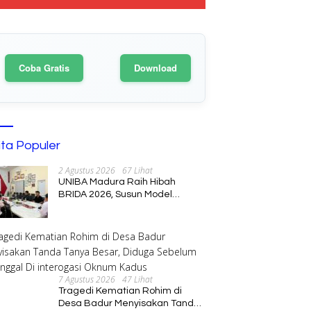
Coba Gratis
Download
ita Populer
2 Agustus 2026
67 Lihat
UNIBA Madura Raih Hibah
BRIDA 2026, Susun Model
Kebijakan Pelestarian Saronen
dan Keris Berbasis Ekonomi
Kreatif
7 Agustus 2026
47 Lihat
Tragedi Kematian Rohim di
Desa Badur Menyisakan Tanda