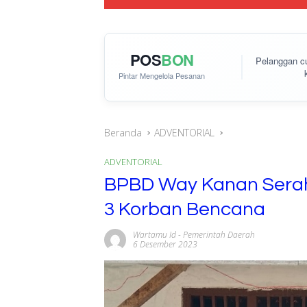
POS
BON
Pelanggan 
Pintar Mengelola Pesanan
Beranda
ADVENTORIAL
ADVENTORIAL
BPBD Way Kanan Sera
3 Korban Bencana
Wartamu Id
-
Pemerintah Daerah
6 Desember 2023