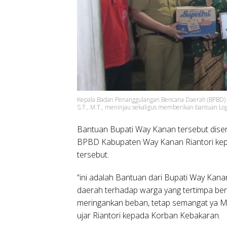
Kepala Badan Penanggulangan Bencana Daerah (BPBD) Wa
S.T., M.T., meninjau sekaligus memberikan bantuan Log
Bantuan Bupati Way Kanan tersebut diser
BPBD Kabupaten Way Kanan Riantori kep
tersebut.
“ini adalah Bantuan dari Bupati Way Kana
daerah terhadap warga yang tertimpa 
meringankan beban, tetap semangat ya M
ujar Riantori kepada Korban Kebakaran.