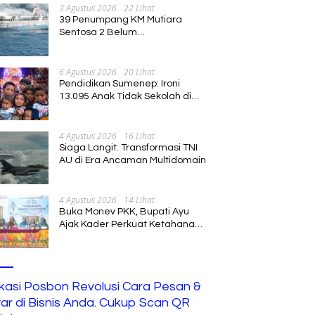
3 Agustus 2026
22 Lihat
39 Penumpang KM Mutiara
Sentosa 2 Belum
Ditemukan,Operasi Pencarian
Diperluas
6 Agustus 2026
20 Lihat
Pendidikan Sumenep: Ironi
13.095 Anak Tidak Sekolah di
Tengah Euforia Kalender of
Event 2026
4 Agustus 2026
16 Lihat
Siaga Langit: Transformasi TNI
AU di Era Ancaman Multidomain
4 Agustus 2026
14 Lihat
Buka Monev PKK, Bupati Ayu
Ajak Kader Perkuat Ketahanan
Keluarga
ikasi Posbon Revolusi Cara Pesan &
ar di Bisnis Anda. Cukup Scan QR