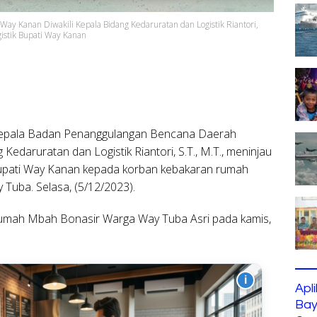
y Kanan Diwakili Kepala Bidang Kedaruratan dan Logistik Riantori,
istik Bupati Way Kanan
epala Badan Penanggulangan Bencana Daerah
edaruratan dan Logistik Riantori, S.T., M.T., meninjau
Bupati Way Kanan kepada korban kebakaran rumah
Tuba. Selasa, (5/12/2023).
 rumah Mbah Bonasir Warga Way Tuba Asri pada kamis,
i
Apl
Bay