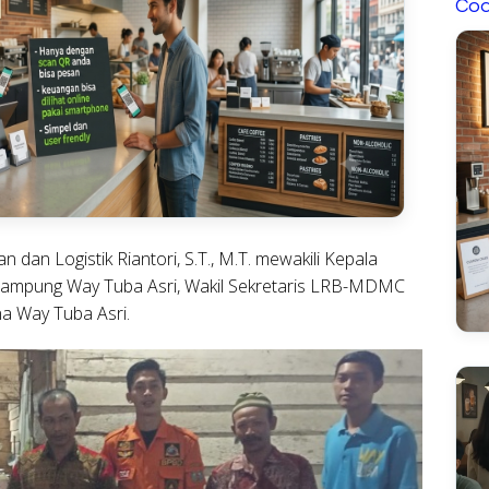
Cod
 dan Logistik Riantori, S.T., M.T. mewakili Kepala
Kampung Way Tuba Asri, Wakil Sekretaris LRB-MDMC
a Way Tuba Asri.