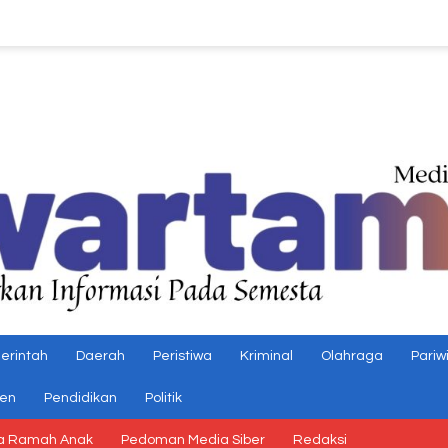
erintah
Daerah
Peristiwa
Kriminal
Olahraga
Pariw
gen
Pendidikan
Politik
a Ramah Anak
Pedoman Media Siber
Redaksi