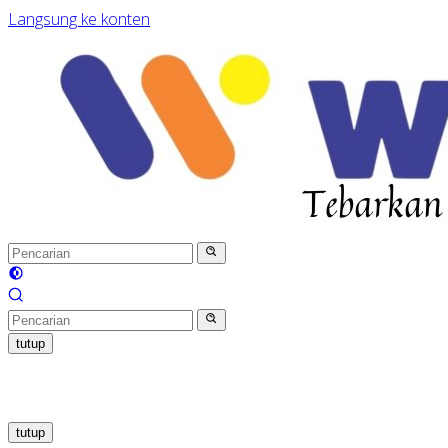
Langsung ke konten
tutup
tutup