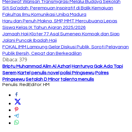
Merawat Warisan Transmigrasi Melalui Budaya Sekolah
Siti Sa’adah: Perempuan Inspiratif di Balik Kemajuan
Fakultas Ilmu Komunikasi Uniba Madura
Haru dan Penuh Makna, SMP MMT Mercubuana Lepas
Siswa Kelas IX Tahun Ajaran 2025/2026
Jamaah Haji Kloter 77 Asal Sumenep Kompak dan Siap
Jalani Puncak Ibadah Haji
FOKAL IMM Lampung Gelar Diskusi Publik, Soroti Pelayanan
Publik Bersih, Cepat dan Berkeadilan
Dibaca:
379
Briptu Muhammad Alim Al Azhari
Hantunya Gak Ada Tapi
Serem
Kartel
penulis novel
polisi Pringsewu
Polres
Pringsewu
Setalah D Minor
talenta menulis
Penulis: Red
Editor: HM