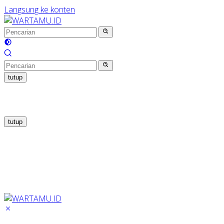
Langsung ke konten
tutup
tutup