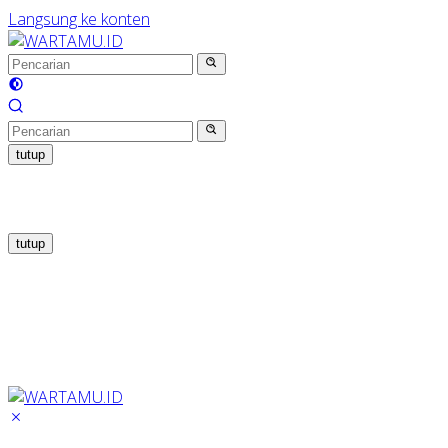
Langsung ke konten
tutup
tutup