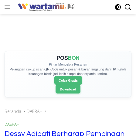
Langsung
ke
konten
POS
BON
Pintar Mengelola Pesanan
Pelanggan cukup
scan QR Code
untuk pesan & bayar langsung dari HP. Kelola
keuangan bisnis jadi lebih simpel dan terpantau online.
Coba Gratis
Download
Beranda
DAERAH
DAERAH
Dessy Adipati Berharap Pembinaan