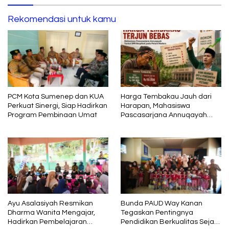
Rekomendasi untuk kamu
PCM Kota Sumenep dan KUA
Harga Tembakau Jauh dari
Perkuat Sinergi, Siap Hadirkan
Harapan, Mahasiswa
Program Pembinaan Umat
Pascasarjana Annuqayah
Suarakan Aspirasi Petani
Ayu Asalasiyah Resmikan
Bunda PAUD Way Kanan
Dharma Wanita Mengajar,
Tegaskan Pentingnya
Hadirkan Pembelajaran
Pendidikan Berkualitas Sejak