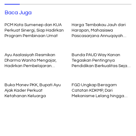
Baca Juga
PCM Kota Sumenep dan KUA
Harga Tembakau Jauh dari
Perkuat Sinergi, Siap Hadirkan
Harapan, Mahasiswa
Program Pembinaan Umat
Pascasarjana Annuqayah
Suarakan Aspirasi Petani
Ayu Asalasiyah Resmikan
Bunda PAUD Way Kanan
Dharma Wanita Mengajar,
Tegaskan Pentingnya
Hadirkan Pembelajaran
Pendidikan Berkualitas Sejak
Interaktif untuk Anak
Usia Dini
Buka Monev PKK, Bupati Ayu
FGD Ungkap Beragam
Ajak Kader Perkuat
Catatan KDKMP, Dari
Ketahanan Keluarga
Mekanisme Lelang hingga
Peran Kepala Desa