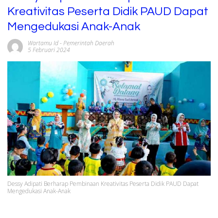
Kreativitas Peserta Didik PAUD Dapat
Mengedukasi Anak-Anak
Wartamu Id
-
Pemerintah Daerah
5 Februari 2024
Dessy Adipati Berharap Pembinaan Kreativitas Peserta Didik PAUD Dapat
Mengedukasi Anak-Anak