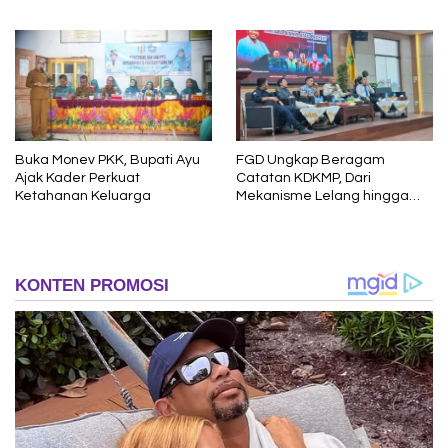
Interaktif untuk Anak
Usia Dini
Buka Monev PKK, Bupati Ayu
FGD Ungkap Beragam
Ajak Kader Perkuat
Catatan KDKMP, Dari
Ketahanan Keluarga
Mekanisme Lelang hingga
Peran Kepala Desa