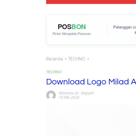
POS
BON
Pelanggan 
Pintar Mengelola Pesanan
Beranda
TECHNO
TECHNO
Download Logo Milad A
Wartamu Id
-
Aisyiyah
18 Mei 2024