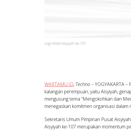
Logo Milad Aisyiyah ke-107
WARTAMU.ID
,
Techno
– YOGYAKARTA – P
kalangan perempuan, yaitu Aisyiyah, genap 
mengusung tema “Mengokohkan dan Mem
menegaskan komitmen organisasi dalam 
Sekretaris Umum Pimpinan Pusat Aisyiyah
Aisyiyah ke-107 merupakan momentum pen