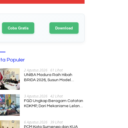
Coba Gratis
Download
ita Populer
2 Agustus 2026
61 Lihat
UNIBA Madura Raih Hibah
BRIDA 2026, Susun Model
Kebijakan Pelestarian Saronen
dan Keris Berbasis Ekonomi
Kreatif
3 Agustus 2026
42 Lihat
FGD Ungkap Beragam Catatan
KDKMP, Dari Mekanisme Lelang
hingga Peran Kepala Desa
6 Agustus 2026
39 Lihat
PCM Kota Sumenep dan KUA