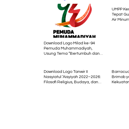
UMPP Ke
Tepat Gu
Air Minum
Download Logo Milad ke-94
Pemuda Muhammadiyah,
Usung Tema “Bertumbuh dan
Mengakar untuk Indonesia
Raya”
Download Logo Tanwir II
Barracuda
Nasyiatul ‘Aisyiyah 2022–2026:
Brimob y
Filosofi Religius, Budaya, dan
Kekuatan
Semangat Progresif
Lapanga