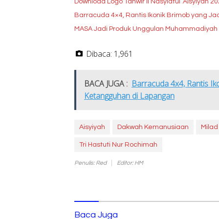
Download Logo Tanwir II Nasyiatul ‘Aisyiyah 2
Barracuda 4×4, Rantis Ikonik Brimob yang J
MASA Jadi Produk Unggulan Muhammadiyah un
Dibaca:
1,961
BACA JUGA :
Barracuda 4x4, Rantis Ik
Ketangguhan di Lapangan
Aisyiyah
Dakwah Kemanusiaan
Milad
Tri Hastuti Nur Rochimah
Penulis: Red
Editor: HM
Baca Juga