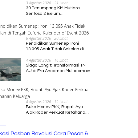
3 Agustus 2026
21 Lihat
39 Penumpang KM Mutiara
Sentosa 2 Belum
Ditemukan,Operasi Pencarian
Diperluas
6 Agustus 2026
20 Lihat
Pendidikan Sumenep: Ironi
13.095 Anak Tidak Sekolah di
Tengah Euforia Kalender of
4 Agustus 2026
16 Lihat
Event 2026
Siaga Langit: Transformasi TNI
AU di Era Ancaman Multidomain
4 Agustus 2026
12 Lihat
Buka Monev PKK, Bupati Ayu
Ajak Kader Perkuat Ketahanan
Keluarga
ikasi Posbon Revolusi Cara Pesan &