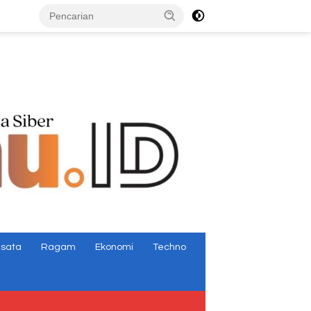
tutup
isata
Ragam
Ekonomi
Techno