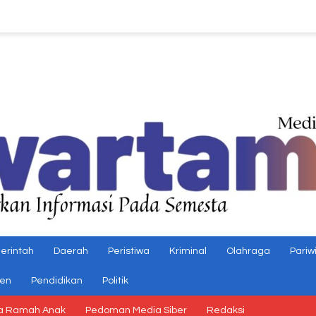
erintah
Daerah
Peristiwa
Kriminal
Olahraga
Pariw
gen
Pendidikan
Politik
a Ramah Anak
Pedoman Media Siber
Redaksi