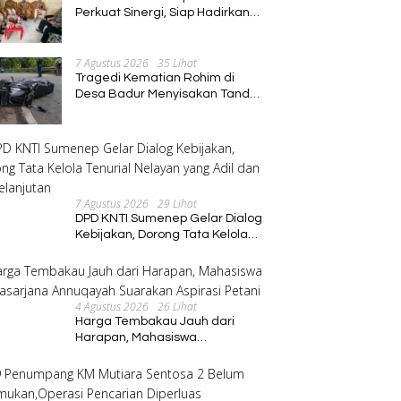
Perkuat Sinergi, Siap Hadirkan
Program Pembinaan Umat
7 Agustus 2026
35 Lihat
Tragedi Kematian Rohim di
Desa Badur Menyisakan Tanda
Tanya Besar, Diduga Sebelum
Meninggal Di interogasi Oknum
Kadus
7 Agustus 2026
29 Lihat
DPD KNTI Sumenep Gelar Dialog
Kebijakan, Dorong Tata Kelola
Tenurial Nelayan yang Adil dan
Berkelanjutan
4 Agustus 2026
26 Lihat
Harga Tembakau Jauh dari
Harapan, Mahasiswa
Pascasarjana Annuqayah
Suarakan Aspirasi Petani