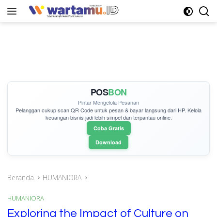
Langsung
ke
konten
POS
BON
Pintar Mengelola Pesanan
Pelanggan cukup
scan QR Code
untuk pesan & bayar langsung dari HP. Kelola
keuangan bisnis jadi lebih simpel dan terpantau online.
Coba Gratis
Download
Beranda
HUMANIORA
HUMANIORA
Exploring the Impact of Culture on