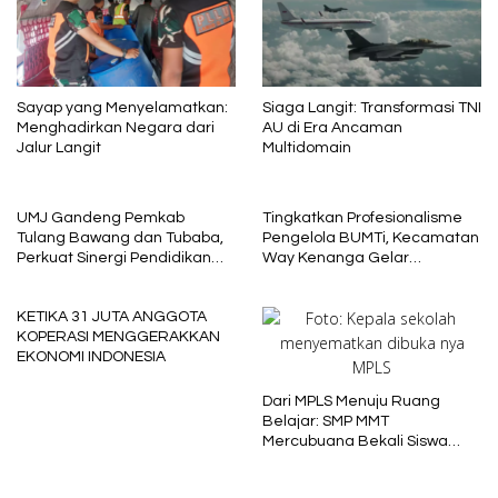
Sayap yang Menyelamatkan:
Siaga Langit: Transformasi TNI
Menghadirkan Negara dari
AU di Era Ancaman
Jalur Langit
Multidomain
UMJ Gandeng Pemkab
Tingkatkan Profesionalisme
Tulang Bawang dan Tubaba,
Pengelola BUMTi, Kecamatan
Perkuat Sinergi Pendidikan
Way Kenanga Gelar
dan Pengembangan SDM
Sosialisasi dan Penguatan
Kapasitas
KETIKA 31 JUTA ANGGOTA
KOPERASI MENGGERAKKAN
EKONOMI INDONESIA
Dari MPLS Menuju Ruang
Belajar: SMP MMT
Mercubuana Bekali Siswa
Baru dengan Nilai Karakter