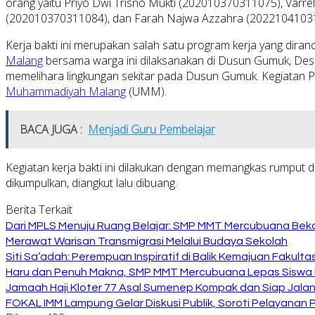
orang yaitu Priyo Dwi Trisno Mukti (202010370311075), Varre
(202010370311084), dan Farah Najwa Azzahra (2022104103
Kerja bakti ini merupakan salah satu program kerja yang d
Malang
bersama warga ini dilaksanakan di Dusun Gumuk, Desa 
memelihara lingkungan sekitar pada Dusun Gumuk. Kegiatan Pe
Muhammadiyah Malang
(UMM).
BACA JUGA :
Menjadi Guru Pembelajar
Kegiatan kerja bakti ini dilakukan dengan memangkas rumput
dikumpulkan, diangkut lalu dibuang.
Berita Terkait
Dari MPLS Menuju Ruang Belajar: SMP MMT Mercubuana Bekal
Merawat Warisan Transmigrasi Melalui Budaya Sekolah
Siti Sa’adah: Perempuan Inspiratif di Balik Kemajuan Fakult
Haru dan Penuh Makna, SMP MMT Mercubuana Lepas Siswa K
Jamaah Haji Kloter 77 Asal Sumenep Kompak dan Siap Jalani
FOKAL IMM Lampung Gelar Diskusi Publik, Soroti Pelayanan P