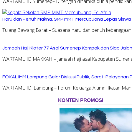
WARTAMU.ID Sumenep– Di tengah dinamika dunia pendidikan 
Haru dan Penuh Makna, SMP MMT Mercubuana Lepas Siswa K
Tulang Bawang Barat – Suasana haru dan penuh kebanggaan 
Jamaah Haji Kloter 77 Asal Sumenep Kompak dan Siap Jalani
WARTAMU.ID MAKKAH – Jamaah haji asal Kabupaten Sumenep 
FOKAL IMM Lampung Gelar Diskusi Publik, Soroti Pelayanan P
WARTAMU.ID, Lampung – Forum Keluarga Alumni Ikatan Mah