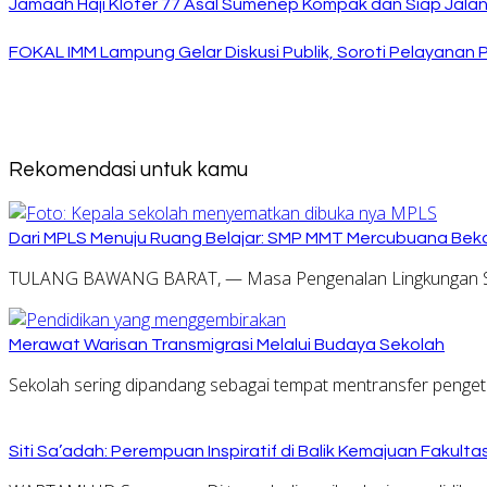
Jamaah Haji Kloter 77 Asal Sumenep Kompak dan Siap Jalani
FOKAL IMM Lampung Gelar Diskusi Publik, Soroti Pelayanan P
Rekomendasi untuk kamu
Dari MPLS Menuju Ruang Belajar: SMP MMT Mercubuana Bekal
TULANG BAWANG BARAT, — Masa Pengenalan Lingkungan Se
Merawat Warisan Transmigrasi Melalui Budaya Sekolah
Sekolah sering dipandang sebagai tempat mentransfer penget
Siti Sa’adah: Perempuan Inspiratif di Balik Kemajuan Fakult