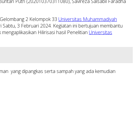
untari Putri (202010370311080), Savireza Salsabil Faradha
M) Gelombang 2 Kelompok 33
Universitas Muhammadiyah
 Sabtu, 3 Februari 2024. Kegiatan ini bertujuan membantu
ngaplikasikan Hilirisasi hasil Penelitian
Universitas
anaman yang dipangkas serta sampah yang ada kemudian