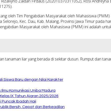
l Rizalvyno Zaidan Firdaus (202010370311052), Rosi Andreyna B
11275).
irancang oleh Tim Pengabdian Masyarakat oleh Mahasiswa (PM
Selorejo, Kec. Dau, Kab. Malang, Provinsi Jawa Timur pada hari
ngabdian Masyarakat oleh Mahasiswa (PMM) ini adalah untuk me
 dan tanaman liar yang berada di sekitar dusun. Rumput dan t
i Siswa Baru dengan Nilai Karakter
as Ilmu Komunikasi Uniba Madura
elas IX Tahun Ajaran 2025/2026
 Puncak Ibadah Haji
ublik Bersih, Cepat dan Berkeadilan