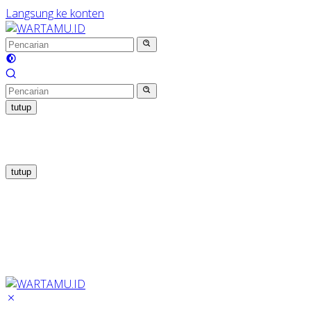
Langsung ke konten
tutup
tutup