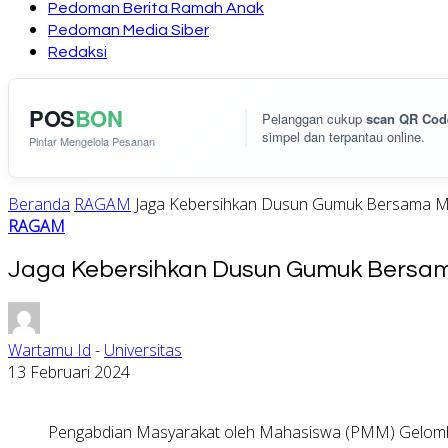
Pedoman Berita Ramah Anak
Pedoman Media Siber
Redaksi
POS
BON
Pelanggan cukup
scan QR Cod
simpel dan terpantau online.
Pintar Mengelola Pesanan
Beranda
RAGAM
Jaga Kebersihkan Dusun Gumuk Bersam
RAGAM
Jaga Kebersihkan Dusun Gumuk Bers
Wartamu Id
-
Universitas
13 Februari 2024
Pengabdian Masyarakat oleh Mahasiswa (PMM) Gelomb