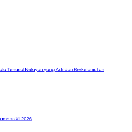
la Tenurial Nelayan yang Adil dan Berkelanjutan
amnas XII 2026