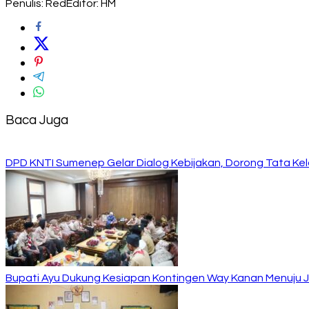
Penulis: Red
Editor: HM
Baca Juga
DPD KNTI Sumenep Gelar Dialog Kebijakan, Dorong Tata Kelo
Bupati Ayu Dukung Kesiapan Kontingen Way Kanan Menuju J