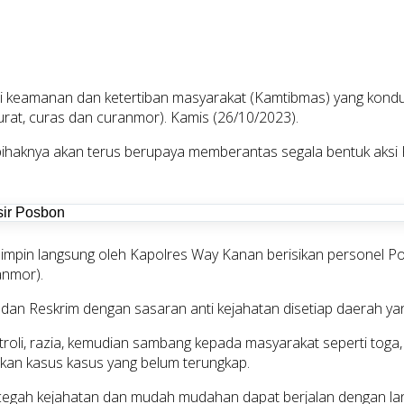
i keamanan dan ketertiban masyarakat (Kamtibmas) yang kondu
at, curas dan curanmor). Kamis (26/10/2023).
knya akan terus berupaya memberantas segala bentuk aksi Ke
pimpin langsung oleh Kapolres Way Kanan berisikan personel P
anmor).
Intel dan Reskrim dengan sasaran anti kejahatan disetiap daerah
oli, razia, kemudian sambang kepada masyarakat seperti toga,
ikan kasus kasus yang belum terungkap.
ncegah kejahatan dan mudah mudahan dapat berjalan dengan la