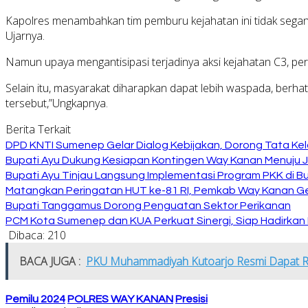
Kapolres menambahkan tim pemburu kejahatan ini tidak sega
Ujarnya.
Namun upaya mengantisipasi terjadinya aksi kejahatan C3, pe
Selain itu, masyarakat diharapkan dapat lebih waspada, berh
tersebut,”Ungkapnya.
Berita Terkait
DPD KNTI Sumenep Gelar Dialog Kebijakan, Dorong Tata Kelo
Bupati Ayu Dukung Kesiapan Kontingen Way Kanan Menuju J
Bupati Ayu Tinjau Langsung Implementasi Program PKK di 
Matangkan Peringatan HUT ke-81 RI, Pemkab Way Kanan Ge
Bupati Tanggamus Dorong Penguatan Sektor Perikanan
PCM Kota Sumenep dan KUA Perkuat Sinergi, Siap Hadirka
Dibaca:
210
BACA JUGA :
PKU Muhammadiyah Kutoarjo Resmi Dapat Rek
Pemilu 2024
POLRES WAY KANAN
Presisi