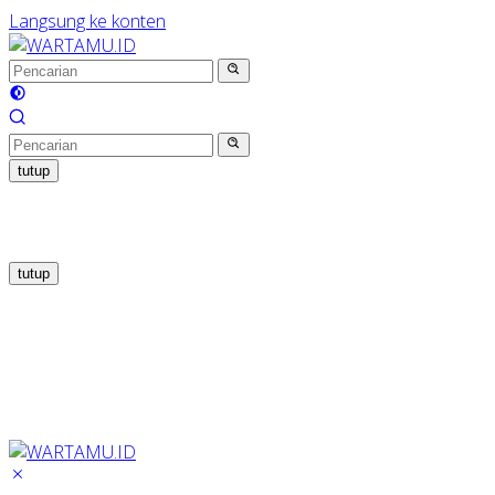
Langsung ke konten
tutup
tutup