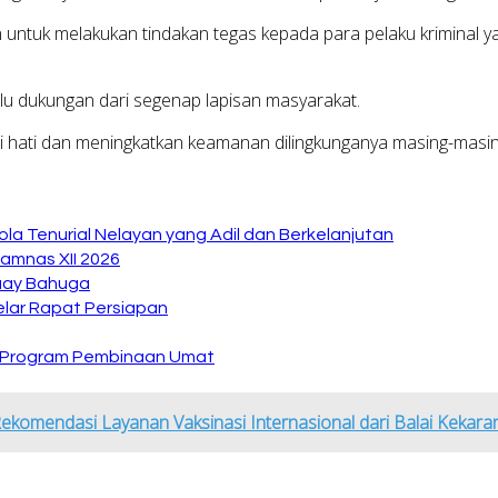
n untuk melakukan tindakan tegas kepada para pelaku krimina
rlu dukungan dari segenap lapisan masyarakat.
ati hati dan meningkatkan keamanan dilingkunganya masing-masi
la Tenurial Nelayan yang Adil dan Berkelanjutan
amnas XII 2026
Buay Bahuga
lar Rapat Persiapan
n Program Pembinaan Umat
omendasi Layanan Vaksinasi Internasional dari Balai Kekaran