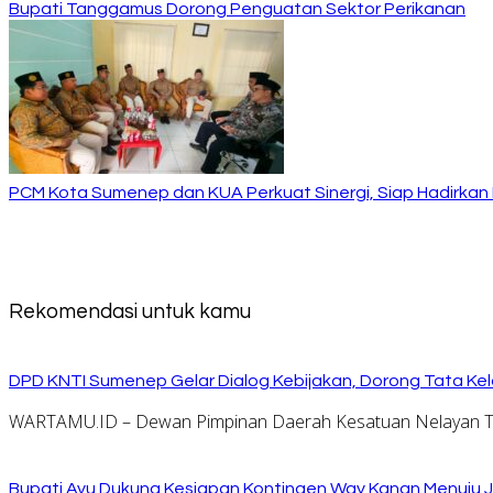
Bupati Tanggamus Dorong Penguatan Sektor Perikanan
PCM Kota Sumenep dan KUA Perkuat Sinergi, Siap Hadirka
Rekomendasi untuk kamu
DPD KNTI Sumenep Gelar Dialog Kebijakan, Dorong Tata Kelo
WARTAMU.ID – Dewan Pimpinan Daerah Kesatuan Nelayan Tr
Bupati Ayu Dukung Kesiapan Kontingen Way Kanan Menuju J