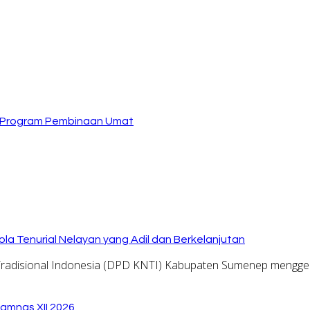
n Program Pembinaan Umat
la Tenurial Nelayan yang Adil dan Berkelanjutan
adisional Indonesia (DPD KNTI) Kabupaten Sumenep menggel
amnas XII 2026