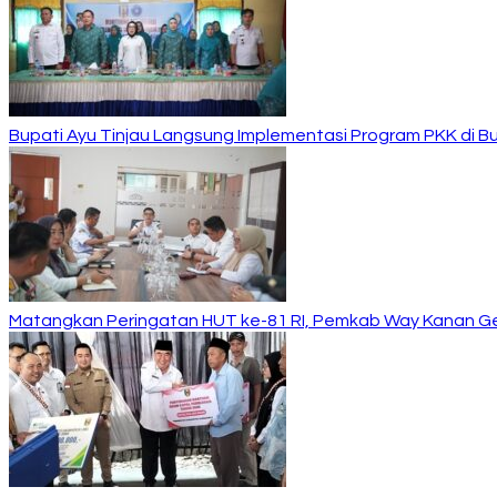
Bupati Ayu Tinjau Langsung Implementasi Program PKK di 
Matangkan Peringatan HUT ke-81 RI, Pemkab Way Kanan Ge