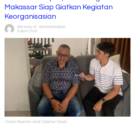
Makassar Siap Giatkan Kegiatan
Keorganisasian
Wartamu Id
-
Muhammadiyah
8 April 2024
Citizen Reporter (Andi Subehan Faisal)