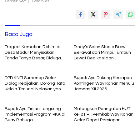
Penulis: Red
Editor: HM
Baca Juga
Tragedi Kematian Rohim di
Diney’s Salon Studio Brow:
Desa Badur Menyisakan
Berawal dari Mimpi, Tumbuh
Tanda Tanya Besar, Diduga
Lewat Dedikasi dan
Sebelum Meninggal Di
Pembelajaran
interogasi Oknum Kadus
DPD KNTI Sumenep Gelar
Bupati Ayu Dukung Kesiapan
Dialog Kebijakan, Dorong Tata
Kontingen Way Kanan Menuju
Kelola Tenurial Nelayan yang
Jamnas XII 2026
Adil dan Berkelanjutan
Bupati Ayu Tinjau Langsung
Matangkan Peringatan HUT
Implementasi Program PKK di
ke-81 RI, Pemkab Way Kanan
Buay Bahuga
Gelar Rapat Persiapan