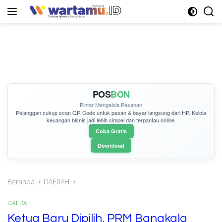
Langsung
ke
konten
POS
BON
Pintar Mengelola Pesanan
Pelanggan cukup
scan QR Code
untuk pesan & bayar langsung dari HP. Kelola
keuangan bisnis jadi lebih simpel dan terpantau online.
Coba Gratis
Download
Beranda
DAERAH
DAERAH
Ketua Baru Dipilih, PRM Bangkala