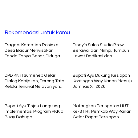
Rekomendasi untuk kamu
Tragedi Kematian Rohim di
Diney’s Salon Studio Brow:
Desa Badur Menyisakan
Berawal dari Mimpi, Tumbuh
Tanda Tanya Besar, Diduga
Lewat Dedikasi dan
Sebelum Meninggal Di
Pembelajaran
interogasi Oknum Kadus
DPD KNTI Sumenep Gelar
Bupati Ayu Dukung Kesiapan
Dialog Kebijakan, Dorong Tata
Kontingen Way Kanan Menuju
Kelola Tenurial Nelayan yang
Jamnas XII 2026
Adil dan Berkelanjutan
Bupati Ayu Tinjau Langsung
Matangkan Peringatan HUT
Implementasi Program PKK di
ke-81 RI, Pemkab Way Kanan
Buay Bahuga
Gelar Rapat Persiapan