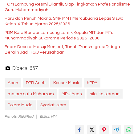
FGM Lampung Resmi Dilantik, Siap Tingkatkan Profesionalisme
Guru Muhammadiyah
Haru dan Penuh Makna, SMP MMT Mercubuana Lepas Siswa
Kelas IX Tahun Ajaran 2025/2026
PDM Kota Bandar Lampung Lantik Kepala MIT dan MTs
Muhammadiyah Sukarame Periode 2026–2030
Enam Desa di Mesuji Menjerit, Tanah Transmigrasi Diduga
Beralih Jadi HGU Perusahaan
Dibaca:
667
Aceh
DPR Aceh
Konser Musik
KPPA
malam satu Muharram
MPU Aceh
nilai keislaman
Polem Muda
Syariat Islam
Penulis: Rizki/Red
Editor: HM