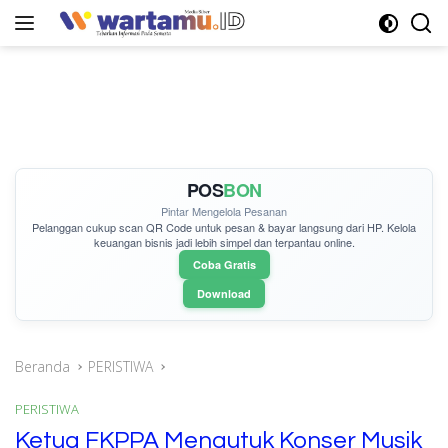
Langsung
ke
konten
POS
BON
Pintar Mengelola Pesanan
Pelanggan cukup
scan QR Code
untuk pesan & bayar langsung dari HP. Kelola
keuangan bisnis jadi lebih simpel dan terpantau online.
Coba Gratis
Download
Beranda
PERISTIWA
PERISTIWA
Ketua FKPPA Mengutuk Konser Musik