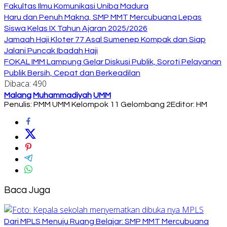
Fakultas Ilmu Komunikasi Uniba Madura
Haru dan Penuh Makna, SMP MMT Mercubuana Lepas
Siswa Kelas IX Tahun Ajaran 2025/2026
Jamaah Haji Kloter 77 Asal Sumenep Kompak dan Siap
Jalani Puncak Ibadah Haji
FOKAL IMM Lampung Gelar Diskusi Publik, Soroti Pelayanan
Publik Bersih, Cepat dan Berkeadilan
Dibaca:
490
Malang
Muhammadiyah
UMM
Penulis: PMM UMM Kelompok 11 Gelombang 2
Editor: HM
Baca Juga
Dari MPLS Menuju Ruang Belajar: SMP MMT Mercubuana