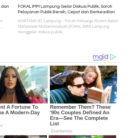
k dan
FOKAL IMM Lampung Gelar Diskusi Publik, Soroti
Pelayanan Publik Bersih, Cepat dan Berkeadilan
en
WARTAMU.ID, Lampung – Forum Keluarga Alumni Ikatan
i…
Mahasiswa Muhammadiyah (FOKAL IMM) Lampung
menggelar diskusi publik…