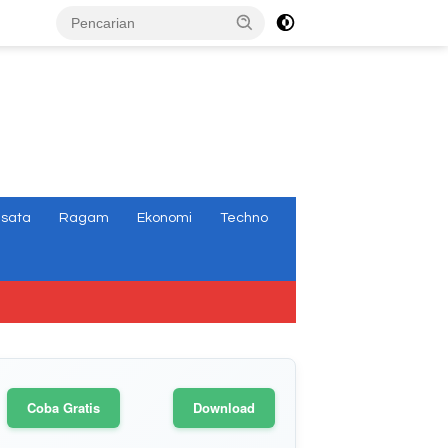
tutup
isata
Ragam
Ekonomi
Techno
Coba Gratis
Download