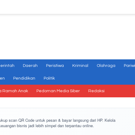
erintah
Daerah
Peristiwa
Kriminal
Olahraga
Pariw
gen
Pendidikan
Politik
a Ramah Anak
Pedoman Media Siber
Redaksi
cukup
scan QR Code
untuk pesan & bayar langsung dari HP. Kelola
keuangan bisnis jadi lebih simpel dan terpantau online.