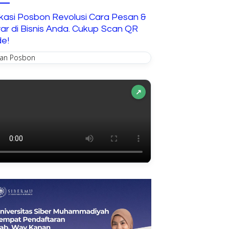
Interaktif untuk Anak
ikasi Posbon Revolusi Cara Pesan &
ar di Bisnis Anda. Cukup Scan QR
e!
↗