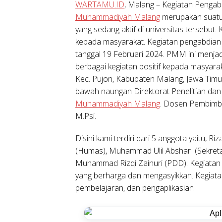
WARTAMU.ID
, Malang – Kegiatan Peng
Muhammadiyah Malang
merupakan suatu 
yang sedang aktif di universitas tersebut
kepada masyarakat. Kegiatan pengabdian 
tanggal 19 Februari 2024. PMM ini menja
berbagai kegiatan positif kepada masyara
Kec. Pujon, Kabupaten Malang, Jawa Timu
bawah naungan Direktorat Penelitian d
Muhammadiyah Malang
. Dosen Pembimbin
M.Psi.
Disini kami terdiri dari 5 anggota yaitu, Ri
(Humas), Muhammad Ulil Abshar (Sekretar
Muhammad Rizqi Zainuri (PDD). Kegiatan
yang berharga dan mengasyikkan. Kegiatan 
pembelajaran, dan pengaplikasian