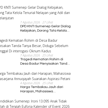
Program Pembinaan Umat
7 Agustus 2026
27 Lihat
DPD KNTI Sumenep Gelar Dialog
Kebijakan, Dorong Tata Kelola
Tenurial Nelayan yang Adil dan
Berkelanjutan
7 Agustus 2026
25 Lihat
Tragedi Kematian Rohim di
Desa Badur Menyisakan Tanda
Tanya Besar, Diduga Sebelum
Meninggal Di interogasi Oknum
Kadus
4 Agustus 2026
25 Lihat
Harga Tembakau Jauh dari
Harapan, Mahasiswa
Pascasarjana Annuqayah
Suarakan Aspirasi Petani