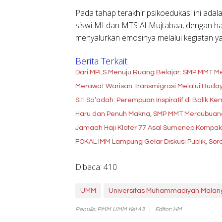
Pada tahap terakhir psikoedukasi ini ada
siswi MI dan MTS Al-Mujtabaa, dengan ha
menyalurkan emosinya melalui kegiatan yang
Berita Terkait
Dari MPLS Menuju Ruang Belajar: SMP MMT Me
Merawat Warisan Transmigrasi Melalui Buda
Siti Sa’adah: Perempuan Inspiratif di Balik 
Haru dan Penuh Makna, SMP MMT Mercubuana 
Jamaah Haji Kloter 77 Asal Sumenep Kompak 
FOKAL IMM Lampung Gelar Diskusi Publik, Soro
Dibaca:
410
UMM
Universitas Muhammadiyah Malan
Penulis: PMM UMM Kel 43
Editor: HM