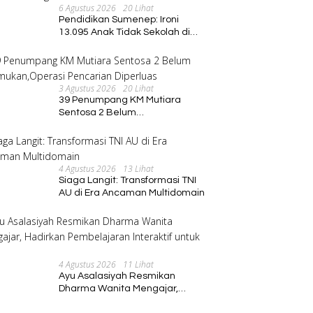
6 Agustus 2026
20 Lihat
Pendidikan Sumenep: Ironi
13.095 Anak Tidak Sekolah di
Tengah Euforia Kalender of
Event 2026
3 Agustus 2026
20 Lihat
39 Penumpang KM Mutiara
Sentosa 2 Belum
Ditemukan,Operasi Pencarian
Diperluas
4 Agustus 2026
13 Lihat
Siaga Langit: Transformasi TNI
AU di Era Ancaman Multidomain
4 Agustus 2026
11 Lihat
Ayu Asalasiyah Resmikan
Dharma Wanita Mengajar,
Hadirkan Pembelajaran