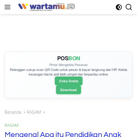
Langsung
ke
konten
POS
BON
Pintar Mengelola Pesanan
Pelanggan cukup
scan QR Code
untuk pesan & bayar langsung dari HP. Kelola
keuangan bisnis jadi lebih simpel dan terpantau online.
Coba Gratis
Download
Beranda
RAGAM
RAGAM
Mengenal Apa itu Pendidikan Anak