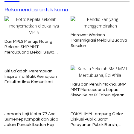
Rekomendasi untuk kamu
Merawat Warisan
Transmigrasi Melalui Budaya
Dari MPLS Menuju Ruang
Sekolah
Belajar: SMP MMT
Mercubuana Bekali Siswa
Baru dengan Nilai Karakter
Siti Sa’adah: Perempuan
Inspiratif di Balik Kemajuan
Fakultas Ilmu Komunikasi
Haru dan Penuh Makna, SMP
Uniba Madura
MMT Mercubuana Lepas
Siswa Kelas IX Tahun Ajaran
2025/2026
Jamaah Haji Kloter 77 Asal
FOKAL IMM Lampung Gelar
Sumenep Kompak dan Siap
Diskusi Publik, Soroti
Jalani Puncak Ibadah Haji
Pelayanan Publik Bersih,
Cepat dan Berkeadilan