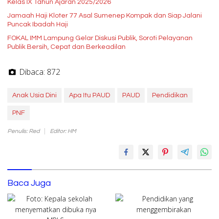
Kelas IX Tahun Ajaran 2025/2026
Jamaah Haji Kloter 77 Asal Sumenep Kompak dan Siap Jalani
Puncak Ibadah Haji
FOKAL IMM Lampung Gelar Diskusi Publik, Soroti Pelayanan
Publik Bersih, Cepat dan Berkeadilan
Dibaca:
872
Anak Usia Dini
Apa Itu PAUD
PAUD
Pendidikan
PNF
Penulis: Red
Editor: HM
Baca Juga