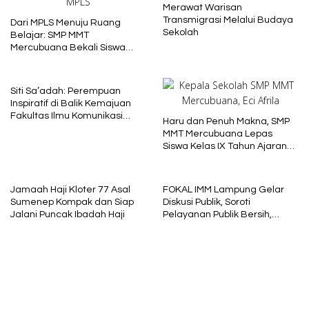
Merawat Warisan
Transmigrasi Melalui Budaya
Dari MPLS Menuju Ruang
Sekolah
Belajar: SMP MMT
Mercubuana Bekali Siswa
Baru dengan Nilai Karakter
Siti Sa’adah: Perempuan
Inspiratif di Balik Kemajuan
Fakultas Ilmu Komunikasi
Haru dan Penuh Makna, SMP
Uniba Madura
MMT Mercubuana Lepas
Siswa Kelas IX Tahun Ajaran
2025/2026
Jamaah Haji Kloter 77 Asal
FOKAL IMM Lampung Gelar
Sumenep Kompak dan Siap
Diskusi Publik, Soroti
Jalani Puncak Ibadah Haji
Pelayanan Publik Bersih,
Cepat dan Berkeadilan