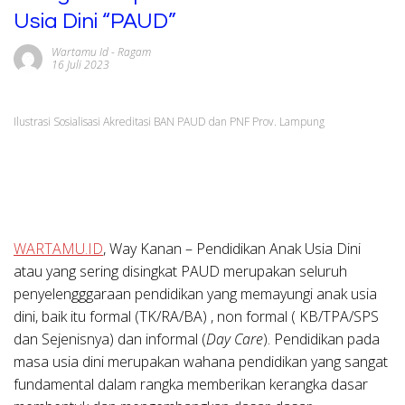
Usia Dini “PAUD”
Wartamu Id
-
Ragam
16 Juli 2023
Ilustrasi Sosialisasi Akreditasi BAN PAUD dan PNF Prov. Lampung
WARTAMU.ID
, Way Kanan – Pendidikan Anak Usia Dini
atau yang sering disingkat PAUD merupakan seluruh
penyelengggaraan pendidikan yang memayungi anak usia
dini, baik itu formal (TK/RA/BA) , non formal ( KB/TPA/SPS
dan Sejenisnya) dan informal (
Day Care
). Pendidikan pada
masa usia dini merupakan wahana pendidikan yang sangat
fundamental dalam rangka memberikan kerangka dasar