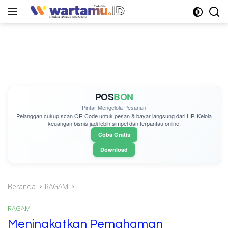
Langsung
ke
konten
POS
BON
Pintar Mengelola Pesanan
Pelanggan cukup
scan QR Code
untuk pesan & bayar langsung dari HP. Kelola
keuangan bisnis jadi lebih simpel dan terpantau online.
Coba Gratis
Download
Beranda
RAGAM
RAGAM
Meningkatkan Pemahaman