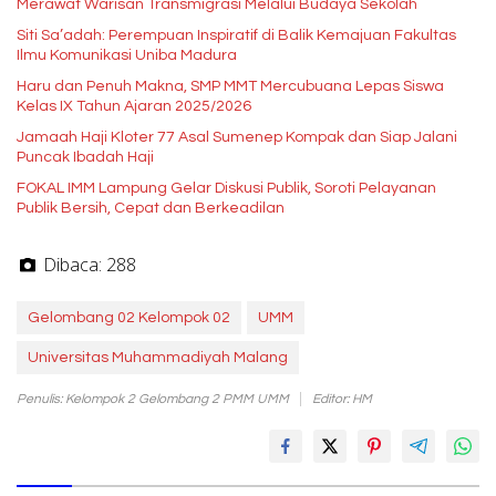
Merawat Warisan Transmigrasi Melalui Budaya Sekolah
Siti Sa’adah: Perempuan Inspiratif di Balik Kemajuan Fakultas
Ilmu Komunikasi Uniba Madura
Haru dan Penuh Makna, SMP MMT Mercubuana Lepas Siswa
Kelas IX Tahun Ajaran 2025/2026
Jamaah Haji Kloter 77 Asal Sumenep Kompak dan Siap Jalani
Puncak Ibadah Haji
FOKAL IMM Lampung Gelar Diskusi Publik, Soroti Pelayanan
Publik Bersih, Cepat dan Berkeadilan
Dibaca:
288
Gelombang 02 Kelompok 02
UMM
Universitas Muhammadiyah Malang
Penulis: Kelompok 2 Gelombang 2 PMM UMM
Editor: HM