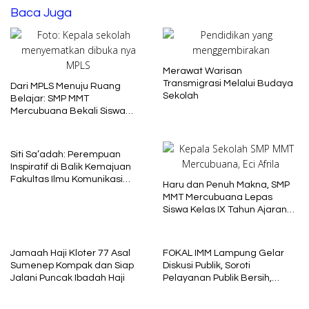
Baca Juga
Merawat Warisan
Transmigrasi Melalui Budaya
Dari MPLS Menuju Ruang
Sekolah
Belajar: SMP MMT
Mercubuana Bekali Siswa
Baru dengan Nilai Karakter
Siti Sa’adah: Perempuan
Inspiratif di Balik Kemajuan
Fakultas Ilmu Komunikasi
Haru dan Penuh Makna, SMP
Uniba Madura
MMT Mercubuana Lepas
Siswa Kelas IX Tahun Ajaran
2025/2026
Jamaah Haji Kloter 77 Asal
FOKAL IMM Lampung Gelar
Sumenep Kompak dan Siap
Diskusi Publik, Soroti
Jalani Puncak Ibadah Haji
Pelayanan Publik Bersih,
Cepat dan Berkeadilan