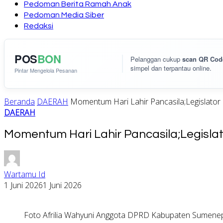
Pedoman Berita Ramah Anak
Pedoman Media Siber
Redaksi
POS
BON
Pelanggan cukup
scan QR Cod
simpel dan terpantau online.
Pintar Mengelola Pesanan
Beranda
DAERAH
Momentum Hari Lahir Pancasila;Legislat
DAERAH
Momentum Hari Lahir Pancasila;Legis
Wartamu Id
1 Juni 2026
1 Juni 2026
Foto Afrilia Wahyuni Anggota DPRD Kabupaten Sumenep