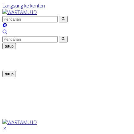
Langsung ke konten
tutup
tutup