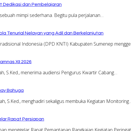
at Dedikasi dan Pembelajaran
sebuah mimpi sederhana. Begitu pula perjalanan…
la Tenurial Nelayan yang Adil dan Berkelanjutan
adisional Indonesia (DPD KNTI) Kabupaten Sumenep menggel
amnas XII 2026
, S.Ked., menerima audiensi Pengurus Kwartir Cabang…
Buay Bahuga
, S.Ked., menghadiri sekaligus membuka Kegiatan Monitoring
lar Rapat Persiapan
n menggelar Rapat Pemantapan Rangkaian Kegiatan Peringa