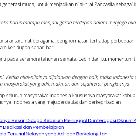
generasi muda, untuk menjadikan nilai-nilai Pancasila sebagai l
ka harus mampu menjadi garda terdepan dalam menjaga nilai-ni
ransi antarumat beragama, penghormatan terhadap perbedaan,
alam kehidupan sehari-hari.
henti pada seremoni tahunan semata. Lebih dari itu, momentum 
. Ketika nilai-nilainya dijalankan dengan baik, maka Indonesi
 masyarakat yang adil, makmur, dan sejahtera,” pungkasnya
.
harap seluruh masyarakat Indonesia khususnya masyarakat kab
judnya Indonesia yang maju,berdaulat,dan berkepribadian.
anya Besar, Diduga Sebelum Meninggal Di interogasi Oknum 
at Dedikasi dan Pembelajaran
la Tenurial Nelayan yang Adil dan Berkelanjutan