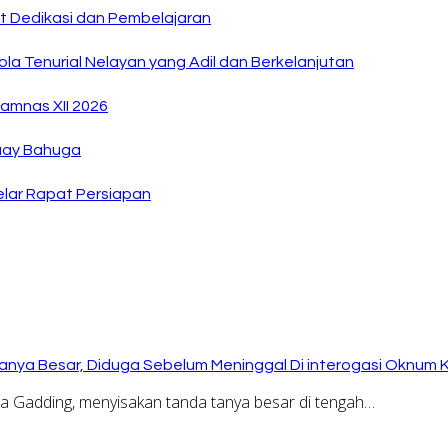
at Dedikasi dan Pembelajaran
la Tenurial Nelayan yang Adil dan Berkelanjutan
amnas XII 2026
Buay Bahuga
lar Rapat Persiapan
anya Besar, Diduga Sebelum Meninggal Di interogasi Oknum 
Gadding, menyisakan tanda tanya besar di tengah…