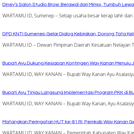
Diney’s Salon Studio Brow: Berawal dari Mimpi, Tumbuh Lew
WARTAMU.ID, Sumenep – Setiap usaha besar kerap lahir dari 
DPD KNTI Sumenep Gelar Dialog Kebijakan, Dorong Tata Kelo
WARTAMU.ID – Dewan Pimpinan Daerah Kesatuan Nelayan Tr
Bupati Ayu Dukung Kesiapan Kontingen Way Kanan Menuju J
WARTAMU.ID, WAY KANAN – Bupati Way Kanan Ayu Asalasiyah
Bupati Ayu Tinjau Langsung Implementasi Program PKK di 
WARTAMU.ID, WAY KANAN – Bupati Way Kanan, Ayu Asalasiyah
Matangkan Peringatan HUT ke-81 RI, Pemkab Way Kanan Ge
WARTAMU.ID, WAY KANAN – Pemerintah Kabupaten Way Kana