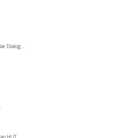
ar Dialog…
…
tan HUT…