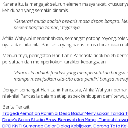
Karena itu, ia mengajak seluruh elemen masyarakat, khususnya 
kehidupan yang semakin dinamis.
“
Generasi muda adalah pewaris masa depan bangsa. Mere
perkembangan zaman,” tegasnya.
Afrilia Wahyuni menambahkan, semangat gotong royong, tole
nyata dari nilai-nilai Pancasila yang harus terus dipraktikkan d
Menurutnya, peringatan Hari Lahir Pancasila tidak boleh ber
persatuan dan memperkokoh karakter kebangsaan.
“
Pancasila adalah fondasi yang mempersatukan bangsa ini
mampu mewujudkan cita-cita para pendiri bangsa menuju
Dengan semangat Hari Lahir Pancasila, Afrilia Wahyuni ber
nilai-nilai Pancasila dalam setiap aspek kehidupan demi terwu
Berita Terkait
Tragedi Kematian Rohim di Desa Badur Menyisakan Tanda T
Diney’s Salon Studio Brow: Berawal dari Mimpi, Tumbuh Lew
DPD KNTI Sumenep Gelar Dialog Kebijakan, Dorong Tata Kelo