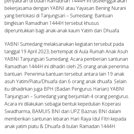
penyaluran di bulan Ramadhan 1444H ini diselenggarakan
bekerjasama dengan YABNI atau Yayasan Bening Nurani
yang berlokasi di Tanjungsari – Sumedang. Bantuan
bingkisan Ramadhan 1444H tersebut khusus
diperuntukkan bagi anak-anak kaum Yatim dan Dhuafa.
YABNI Sumedang melaksanakan kegiatan tersebut pada
tanggal 19 April 2023, bertempat di Aula Rumah Anak Asuh
YABNI Tanjungsari Sumedang. Acara pemberian santunan
Ramadhan 1444H ini dihadiri oleh 25 orang anak penerima
bantuan. Penerima bantuan tersebut antara lain 19 anak
asuh Yatim/Piatu/Dhuafa dan 6 orang anak dhuafa. Selain
itu dihadirkan juga BPH (Badan Pengurus Harian) YABNI
Tanjungsari – Sumedang yang berjumlah 4 orang pengurus.
Acara ini dilakukan sebagai bentuk kepedulian Koperasi
Swadharma, BAMUIS BNI dan UPZ Baznas BNI dalam
memberikan santunan lebaran Hari Raya Idul FItri kepada
anak yatim piatu & Dhuafa di bulan Ramadan 1444H.