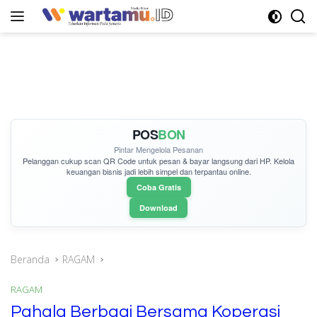
Langsung
ke
konten
POS
BON
Pintar Mengelola Pesanan
Pelanggan cukup
scan QR Code
untuk pesan & bayar langsung dari HP. Kelola
keuangan bisnis jadi lebih simpel dan terpantau online.
Coba Gratis
Download
Beranda
RAGAM
RAGAM
Pahala Berbagi Bersama Koperasi