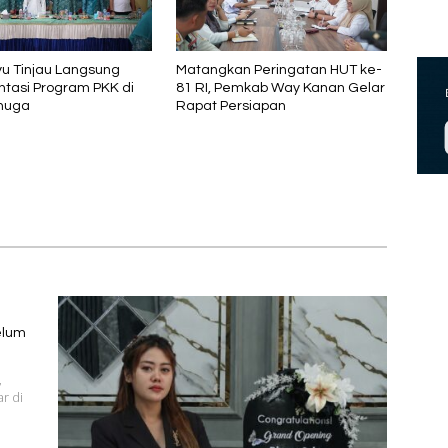
yu Tinjau Langsung
Matangkan Peringatan HUT ke-
tasi Program PKK di
81 RI, Pemkab Way Kanan Gelar
huga
Rapat Persiapan
elum
,
r di