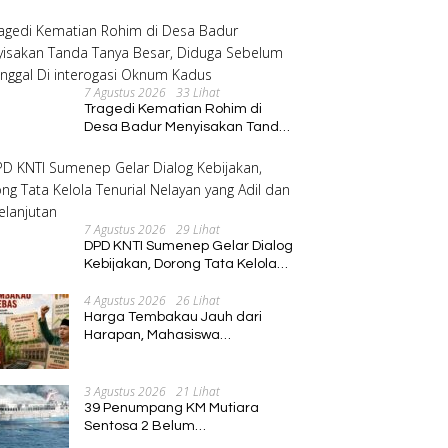
Program Pembinaan Umat
7 Agustus 2026
33 Lihat
Tragedi Kematian Rohim di
Desa Badur Menyisakan Tanda
Tanya Besar, Diduga Sebelum
Meninggal Di interogasi Oknum
Kadus
7 Agustus 2026
29 Lihat
DPD KNTI Sumenep Gelar Dialog
Kebijakan, Dorong Tata Kelola
Tenurial Nelayan yang Adil dan
4 Agustus 2026
26 Lihat
Berkelanjutan
Harga Tembakau Jauh dari
Harapan, Mahasiswa
Pascasarjana Annuqayah
Suarakan Aspirasi Petani
3 Agustus 2026
21 Lihat
39 Penumpang KM Mutiara
Sentosa 2 Belum
Ditemukan,Operasi Pencarian