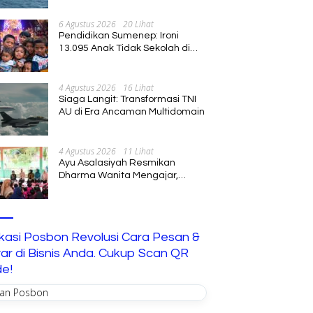
Diperluas
6 Agustus 2026
20 Lihat
Pendidikan Sumenep: Ironi
13.095 Anak Tidak Sekolah di
Tengah Euforia Kalender of
Event 2026
4 Agustus 2026
16 Lihat
Siaga Langit: Transformasi TNI
AU di Era Ancaman Multidomain
4 Agustus 2026
11 Lihat
Ayu Asalasiyah Resmikan
Dharma Wanita Mengajar,
Hadirkan Pembelajaran
Interaktif untuk Anak
ikasi Posbon Revolusi Cara Pesan &
ar di Bisnis Anda. Cukup Scan QR
e!