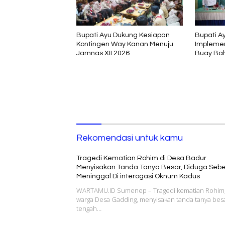
Bupati Ayu Dukung Kesiapan
Bupati A
Kontingen Way Kanan Menuju
Implemen
Jamnas XII 2026
Buay Ba
Rekomendasi untuk kamu
Tragedi Kematian Rohim di Desa Badur
Menyisakan Tanda Tanya Besar, Diduga Seb
Meninggal Di interogasi Oknum Kadus
WARTAMU.ID Sumenep – Tragedi kematian Rohim
warga Desa Gadding, menyisakan tanda tanya besa
tengah…