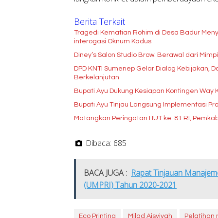
Berita Terkait
Tragedi Kematian Rohim di Desa Badur Meny
interogasi Oknum Kadus
Diney’s Salon Studio Brow: Berawal dari Mim
DPD KNTI Sumenep Gelar Dialog Kebijakan, Do
Berkelanjutan
Bupati Ayu Dukung Kesiapan Kontingen Way 
Bupati Ayu Tinjau Langsung Implementasi P
Matangkan Peringatan HUT ke-81 RI, Pemka
Dibaca:
685
BACA JUGA :
Rapat Tinjauan Manajem
(UMPRI) Tahun 2020-2021
Eco Printing
Milad Aisyiyah
Pelatihan