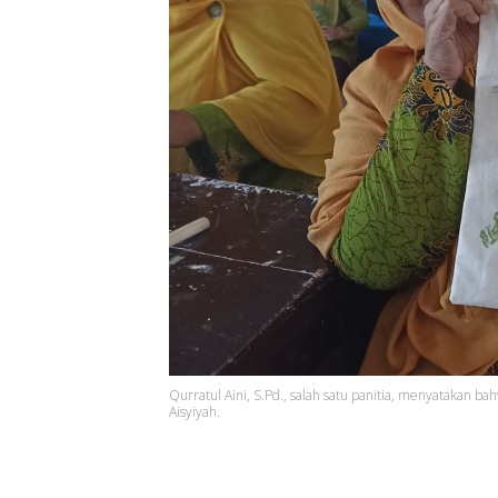
Qurratul Aini, S.Pd., salah satu panitia, menyatakan b
Aisyiyah.