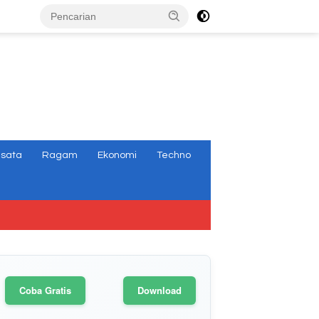
tutup
isata
Ragam
Ekonomi
Techno
Coba Gratis
Download