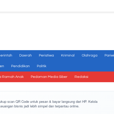
erintah
Daerah
Peristiwa
Kriminal
Olahraga
Pariw
gen
Pendidikan
Politik
a Ramah Anak
Pedoman Media Siber
Redaksi
cukup
scan QR Code
untuk pesan & bayar langsung dari HP. Kelola
keuangan bisnis jadi lebih simpel dan terpantau online.