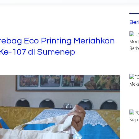
Ber
tebag Eco Printing Meriahkan
 Ke-107 di Sumenep