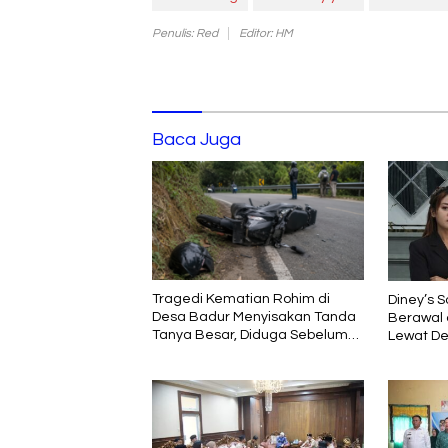
Penulis: Red
Editor: HM
Baca Juga
Tragedi Kematian Rohim di
Diney’s S
Desa Badur Menyisakan Tanda
Berawal 
Tanya Besar, Diduga Sebelum
Lewat De
Meninggal Di interogasi Oknum
Pembela
Kadus