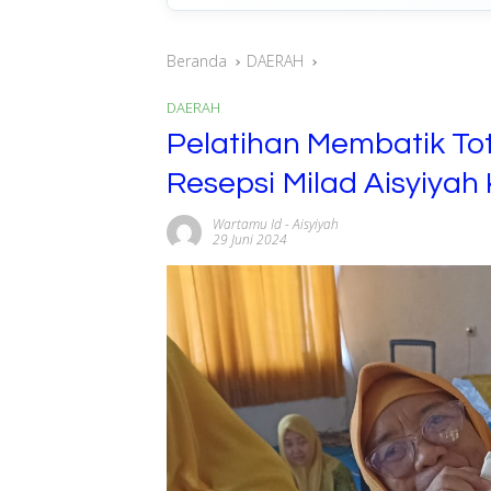
Beranda
DAERAH
DAERAH
Pelatihan Membatik To
Resepsi Milad Aisyiyah
Wartamu Id
-
Aisyiyah
29 Juni 2024