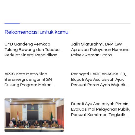
Rekomendasi untuk kamu
UMJ Gandeng Pemkab
Jalin Silaturahmi, DPP-GWI
Tulang Bawang dan Tubaba,
Apresiasi Pelayanan Humanis
Perkuat Sinergi Pendidikan
Polsek Raman Utara
dan Pengembangan SDM
APPSI Kota Metro Siap
Peringati HARGANAS Ke-33,
Bersinergi dengan BGN
Bupati Ayu Asalasiyah Ajak
Dukung Program Makan
Perkuat Peran Ayah Wujudkan
Bergizi
Keluarga Berkualitas
Bupati Ayu Asalasiyah Pimpin
Evaluasi Mal Pelayanan Publik,
Perkuat Komitmen Tingkatkan
Kualitas Layanan kepada
Masyarakat