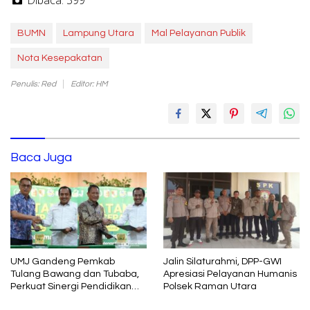
BUMN
Lampung Utara
Mal Pelayanan Publik
Nota Kesepakatan
Penulis: Red
Editor: HM
Baca Juga
UMJ Gandeng Pemkab
Jalin Silaturahmi, DPP-GWI
Tulang Bawang dan Tubaba,
Apresiasi Pelayanan Humanis
Perkuat Sinergi Pendidikan
Polsek Raman Utara
dan Pengembangan SDM