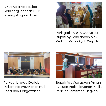
APPSI Kota Metro Siap
Bersinergi dengan BGN
Dukung Program Makan
Bergizi
Peringati HARGANAS Ke-33,
Bupati Ayu Asalasiyah Ajak
Perkuat Peran Ayah Wujudkan
Keluarga Berkualitas
Bupati Ayu Asalasiyah Pimpin
Perkuat Literasi Digital,
Evaluasi Mal Pelayanan Publik,
Diskominfo Way Kanan Ikuti
Perkuat Komitmen Tingkatkan
Sosialisasi Pengawasan
Kualitas Layanan kepada
Media Komunikasi oleh
Masyarakat
Kejaksaan Agung RI