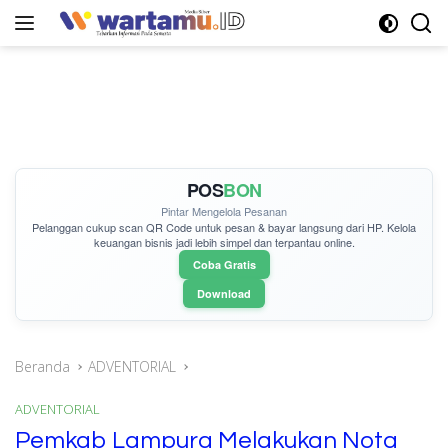
Langsung
ke
konten
POS
BON
Pintar Mengelola Pesanan
Pelanggan cukup
scan QR Code
untuk pesan & bayar langsung dari HP. Kelola
keuangan bisnis jadi lebih simpel dan terpantau online.
Coba Gratis
Download
Beranda
ADVENTORIAL
ADVENTORIAL
Pemkab Lampura Melakukan Nota