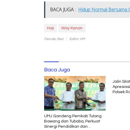
BACA JUGA :
Hidup Normal Bersama Co
Haji
Way Kanan
Penulis: Red
Editor: HM
Baca Juga
Jalin Sil
Apresias
Polsek R
UMJ Gandeng Pemkab Tulang
Bawang dan Tubaba, Perkuat
Sinergi Pendidikan dan