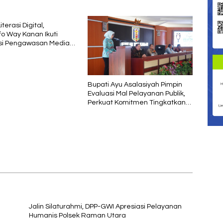
terasi Digital,
fo Way Kanan Ikuti
asi Pengawasan Media
si oleh Kejaksaan
Bupati Ayu Asalasiyah Pimpin
Evaluasi Mal Pelayanan Publik,
Perkuat Komitmen Tingkatkan
Kualitas Layanan kepada
Masyarakat
Jalin Silaturahmi, DPP-GWI Apresiasi Pelayanan
Humanis Polsek Raman Utara