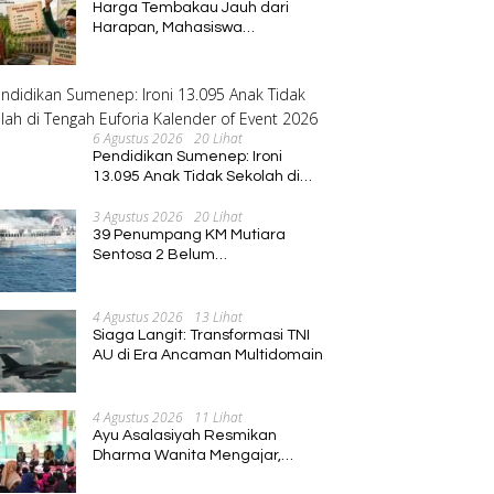
Harga Tembakau Jauh dari
Kadus
Harapan, Mahasiswa
Pascasarjana Annuqayah
Suarakan Aspirasi Petani
6 Agustus 2026
20 Lihat
Pendidikan Sumenep: Ironi
13.095 Anak Tidak Sekolah di
Tengah Euforia Kalender of
3 Agustus 2026
20 Lihat
Event 2026
39 Penumpang KM Mutiara
Sentosa 2 Belum
Ditemukan,Operasi Pencarian
Diperluas
4 Agustus 2026
13 Lihat
Siaga Langit: Transformasi TNI
AU di Era Ancaman Multidomain
4 Agustus 2026
11 Lihat
Ayu Asalasiyah Resmikan
Dharma Wanita Mengajar,
Hadirkan Pembelajaran