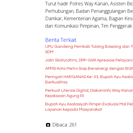
Turut hadir Polres Way Kanan, Asisten B
Perhubungan, Badan Penanggulangan Ben
Damkar, Kementerian Agama, Bagian Kese
dan Komunikasi Pimpinan, Tim Penggerak
Berita Terkait
UMJ Gandeng Pemkab Tulang Bawang dan Tu
SDM
Jalin Silaturahmi, DPP-GWI Apresiasi Pelay
APPSI Kota Metro Siap Bersinergi dengan B
Peringati HARGANAS Ke-33, Bupati Ayu Asala
Berkualitas
Perkuat Literasi Digital, Diskominfo Way Kan
Kejaksaan Agung RI
Bupati Ayu Asalasiyah Pimpin Evaluasi Mal Pe
Layanan kepada Masyarakat
Dibaca:
261