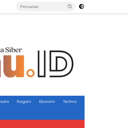
tutup
isata
Ragam
Ekonomi
Techno