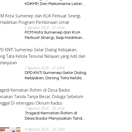
KDKMP, Dari Mekanisme Lelang
hingga Peran Kepala Desa
6 Agustus 2026
37 Lihat
PCM Kota Sumenep dan KUA
Perkuat Sinergi, Siap Hadirkan
Program Pembinaan Umat
7 Agustus 2026
27 Lihat
DPD KNTI Sumenep Gelar Dialog
Kebijakan, Dorong Tata Kelola
Tenurial Nelayan yang Adil dan
Berkelanjutan
7 Agustus 2026
26 Lihat
Tragedi Kematian Rohim di
Desa Badur Menyisakan Tanda
Tanya Besar, Diduga Sebelum
4 Agustus 2026
25 Lihat
Meninggal Di interogasi Oknum