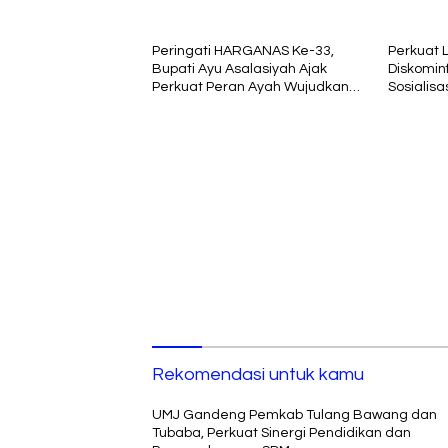
Pengembangan SDM
Peringati HARGANAS Ke-33,
Perkuat Li
Bupati Ayu Asalasiyah Ajak
Diskomin
Perkuat Peran Ayah Wujudkan
Sosialis
Keluarga Berkualitas
Komunika
Agung RI
Rekomendasi untuk kamu
UMJ Gandeng Pemkab Tulang Bawang dan
Tubaba, Perkuat Sinergi Pendidikan dan