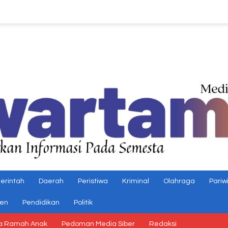
erintah
Daerah
Peristiwa
Kriminal
Olahraga
Pariw
gen
Pendidikan
Politik
a Ramah Anak
Pedoman Media Siber
Redaksi