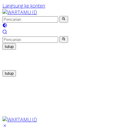
Langsung ke konten
tutup
tutup