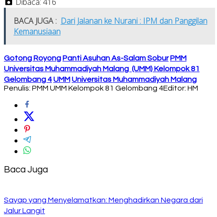
Dibaca:
416
BACA JUGA :
Dari Jalanan ke Nurani : IPM dan Panggilan
Kemanusiaan
Gotong Royong
Panti Asuhan As-Salam Sobur
PMM
Universitas Muhammadiyah Malang (UMM) Kelompok 81
Gelombang 4
UMM
Universitas Muhammadiyah Malang
Penulis: PMM UMM Kelompok 81 Gelombang 4
Editor: HM
Baca Juga
Sayap yang Menyelamatkan: Menghadirkan Negara dari
Jalur Langit