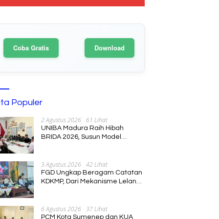
Coba Gratis
Download
ita Populer
2 Agustus 2026
61 Lihat
UNIBA Madura Raih Hibah
BRIDA 2026, Susun Model
Kebijakan Pelestarian Saronen
dan Keris Berbasis Ekonomi
Kreatif
3 Agustus 2026
42 Lihat
FGD Ungkap Beragam Catatan
KDKMP, Dari Mekanisme Lelang
hingga Peran Kepala Desa
6 Agustus 2026
37 Lihat
PCM Kota Sumenep dan KUA