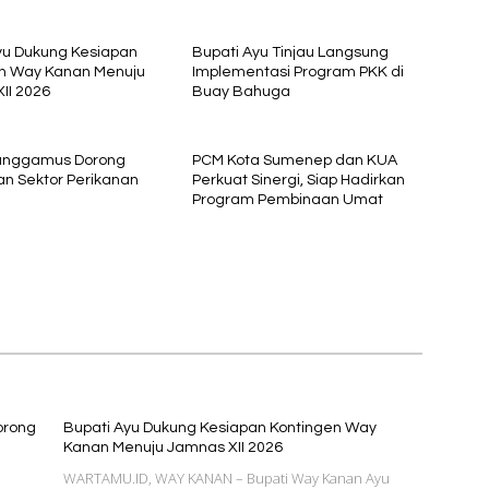
yu Dukung Kesiapan
Bupati Ayu Tinjau Langsung
n Way Kanan Menuju
Implementasi Program PKK di
II 2026
Buay Bahuga
Tanggamus Dorong
PCM Kota Sumenep dan KUA
n Sektor Perikanan
Perkuat Sinergi, Siap Hadirkan
Program Pembinaan Umat
orong
Bupati Ayu Dukung Kesiapan Kontingen Way
Kanan Menuju Jamnas XII 2026
WARTAMU.ID, WAY KANAN – Bupati Way Kanan Ayu