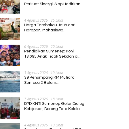
Perkuat Sinergi, Siap Hadirkan
Program Pembinaan Umat
4 Agustus 2026
25 Lihat
Harga Tembakau Jauh dari
Harapan, Mahasiswa
Pascasarjana Annuqayah
Suarakan Aspirasi Petani
6 Agustus 2026
20 Lihat
Pendidikan Sumenep: Ironi
13.095 Anak Tidak Sekolah di
Tengah Euforia Kalender of
Event 2026
3 Agustus 2026
19 Lihat
39 Penumpang KM Mutiara
Sentosa 2 Belum
Ditemukan,Operasi Pencarian
Diperluas
7 Agustus 2026
18 Lihat
DPD KNTI Sumenep Gelar Dialog
Kebijakan, Dorong Tata Kelola
Tenurial Nelayan yang Adil dan
Berkelanjutan
4 Agustus 2026
13 Lihat