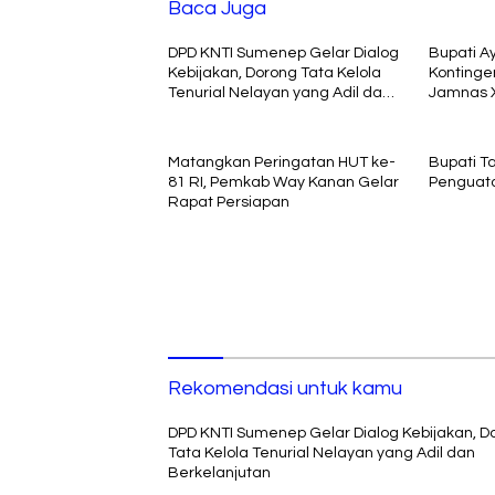
Baca Juga
DPD KNTI Sumenep Gelar Dialog
Bupati A
Kebijakan, Dorong Tata Kelola
Kontinge
Tenurial Nelayan yang Adil dan
Jamnas X
Berkelanjutan
Matangkan Peringatan HUT ke-
Bupati 
81 RI, Pemkab Way Kanan Gelar
Penguata
Rapat Persiapan
Rekomendasi untuk kamu
DPD KNTI Sumenep Gelar Dialog Kebijakan, D
Tata Kelola Tenurial Nelayan yang Adil dan
Berkelanjutan