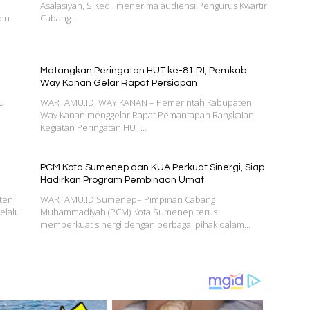
Asalasiyah, S.Ked., menerima audiensi Pengurus Kwartir
ten
Cabang…
Matangkan Peringatan HUT ke-81 RI, Pemkab
Way Kanan Gelar Rapat Persiapan
u
WARTAMU.ID, WAY KANAN – Pemerintah Kabupaten
Way Kanan menggelar Rapat Pemantapan Rangkaian
Kegiatan Peringatan HUT…
PCM Kota Sumenep dan KUA Perkuat Sinergi, Siap
Hadirkan Program Pembinaan Umat
ten
WARTAMU.ID Sumenep– Pimpinan Cabang
lalui
Muhammadiyah (PCM) Kota Sumenep terus
memperkuat sinergi dengan berbagai pihak dalam…