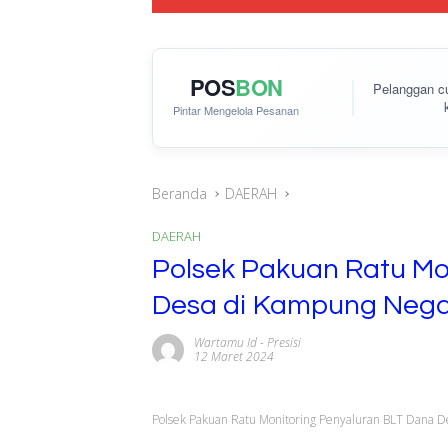
POS
BON
Pelanggan 
Pintar Mengelola Pesanan
Beranda
DAERAH
DAERAH
Polsek Pakuan Ratu Mo
Desa di Kampung Neg
Wartamu Id
-
Presisi
12 Maret 2024
Polsek Pakuan Ratu Monitoring Penyaluran BLT Dana 