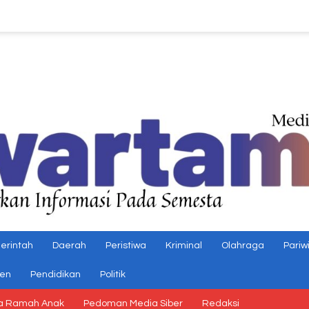
erintah
Daerah
Peristiwa
Kriminal
Olahraga
Pariw
gen
Pendidikan
Politik
a Ramah Anak
Pedoman Media Siber
Redaksi