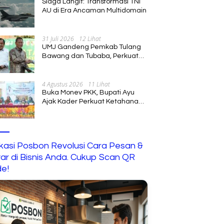
Siaga Langit: Transformasi TNI
AU di Era Ancaman Multidomain
31 Juli 2026
12 Lihat
UMJ Gandeng Pemkab Tulang
Bawang dan Tubaba, Perkuat
Sinergi Pendidikan dan
Pengembangan SDM
4 Agustus 2026
11 Lihat
Buka Monev PKK, Bupati Ayu
Ajak Kader Perkuat Ketahanan
Keluarga
ikasi Posbon Revolusi Cara Pesan &
ar di Bisnis Anda. Cukup Scan QR
e!