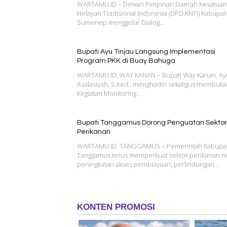
WARTAMU.ID – Dewan Pimpinan Daerah Kesatuan
Nelayan Tradisional Indonesia (DPD KNTI) Kabupa
Sumenep menggelar Dialog…
Bupati Ayu Tinjau Langsung Implementasi
Program PKK di Buay Bahuga
WARTAMU.ID, WAY KANAN – Bupati Way Kanan, Ay
Asalasiyah, S.Ked., menghadiri sekaligus membuka
Kegiatan Monitoring…
Bupati Tanggamus Dorong Penguatan Sektor
Perikanan
WARTAMU.ID, TANGGAMUS – Pemerintah Kabupa
Tanggamus terus memperkuat sektor perikanan me
peningkatan akses pembiayaan, perlindungan…