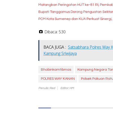
Matangkan Peringatan HUT ke-81 RI, Pemka
Bupati Tanggamus Dorong Penguatan Sektor
PCM Kota Sumenep dan KUA Perkuat Sinergi
Dibaca:
530
BACA JUGA :
Satsabhara Polres Way 
Kampung Sriwijaya
Bhabinkamtibmas
Kampung Negara T
POLRES WAY KANAN
Polsek Pakuan Rat
Penulis: Red
Editor: HM