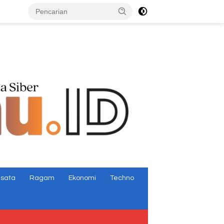
tutup
isata
Ragam
Ekonomi
Techno